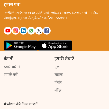
हमारा पता
फर्स्टप्रिंसिपल ऐप्सफॉरभारत प्रा. लि. 2nd फ्लोर, अर्बन वॉल्ट, नं. 29/1, 27वीं मेन रोड,
सोमसुंदरपल्या, HSR पोस्ट, बैंगलोर, कर्नाटक - 560102
कंपनी
हमारी सेवाएँ
हमारे बारे में
पूजा
संपर्क करें
चढ़ावा
पंचांग
मंदिर
गोपनीयता नीति
·
नियम एवं शर्तें