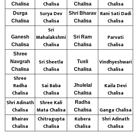
Chalisa
Chalisa
Chalisa
Chalisa
Surya Dev
Rani Sati Dadi
Durga
Shri Bharav
Chalisa
Chalisa
Chalisa
Chalisa
Sri
Mahalakshmi
Parvati
Ganesh
Sri Ram
Chalisa
Chalisa
Chalisa
Chalisa
Shree
Sri Sheetla
Vindhyeshwari
Navgrah
Tusli
Chalisa
Chalisa
Chalisa
Chalisa
Shree
Radha
Sai Baba
Kaila Devi
Jhulelal
Chalisa
Chalisa
Chalisa
Chalisa
Shri Adinath
Shree Kali
Radha
Chalisa
Mata Chalisa
Ganga Chalisa
Chalisa
Bhairav
Chitragupta
Kubera
Shri Adinath
Chalisa
Chalisa
Chalisa
Chalisa