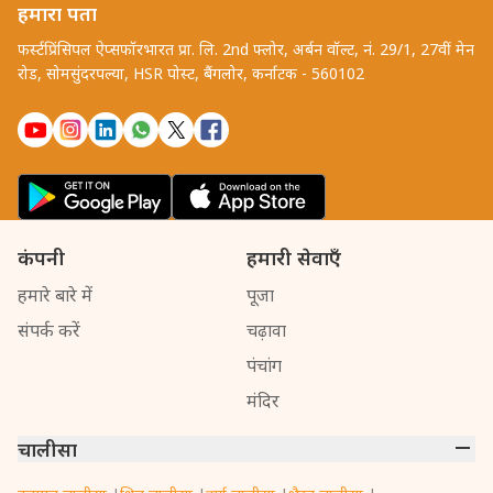
हमारा पता
फर्स्टप्रिंसिपल ऐप्सफॉरभारत प्रा. लि. 2nd फ्लोर, अर्बन वॉल्ट, नं. 29/1, 27वीं मेन
रोड, सोमसुंदरपल्या, HSR पोस्ट, बैंगलोर, कर्नाटक - 560102
कंपनी
हमारी सेवाएँ
हमारे बारे में
पूजा
संपर्क करें
चढ़ावा
पंचांग
मंदिर
चालीसा