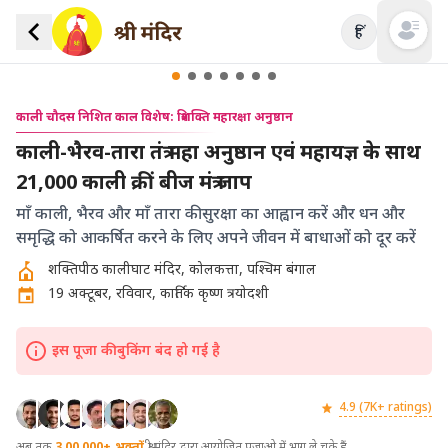
हिं
Open mai
काली चौदस निशित काल विशेष: त्रिशक्ति महारक्षा अनुष्ठान
काली-भैरव-तारा तंत्र महा अनुष्ठान एवं महायज्ञ के साथ
21,000 काली क्रीं बीज मंत्र जाप
माँ काली, भैरव और माँ तारा की सुरक्षा का आह्वान करें और धन और
समृद्धि को आकर्षित करने के लिए अपने जीवन में बाधाओं को दूर करें
शक्तिपीठ कालीघाट मंदिर, कोलकत्ता, पश्चिम बंगाल
19 अक्टूबर, रविवार, कार्तिक कृष्ण त्रयोदशी
इस पूजा की बुकिंग बंद हो गई है
4.9 (7K+ ratings)
अब तक
3,00,000+
भक्तों
श्री मंदिर द्वारा आयोजित पूजाओ में भाग ले चुके हैं