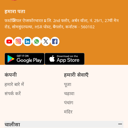
हमारा पता
फर्स्टप्रिंसिपल ऐप्सफॉरभारत प्रा. लि. 2nd फ्लोर, अर्बन वॉल्ट, नं. 29/1, 27वीं मेन
रोड, सोमसुंदरपल्या, HSR पोस्ट, बैंगलोर, कर्नाटक - 560102
कंपनी
हमारी सेवाएँ
हमारे बारे में
पूजा
संपर्क करें
चढ़ावा
पंचांग
मंदिर
चालीसा