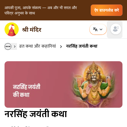
आपकी पूजा, आपके संकल्प — अब और भी सरल और
ऐप डाउनलोड करे
पवित्र अनुभव के साथ
Open main
व्रत कथा और कहानियां
नरसिंह जयंती कथा
नरसिंह जयंती कथा