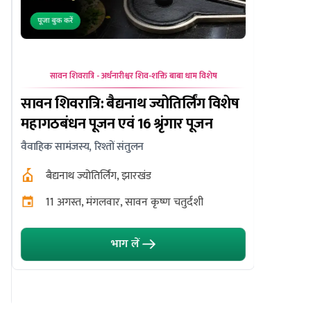
सावन शिवरात्रि - अर्धनारीश्वर शिव-शक्ति बाबा धाम विशेष
सावन ग्रहण क
सावन शिवरात्रि: बैद्यनाथ ज्योतिर्लिंग विशेष
ग्रहण पक
महागठबंधन पूजन एवं 16 श्रृंगार पूजन
एवं काश
वैवाहिक सामंजस्य, रिश्तों संतुलन
पितृ दोष शां
बैद्यनाथ ज्योतिर्लिंग, झारखंड
पिशाच
11 अगस्त, मंगलवार, सावन कृष्ण चतुर्दशी
12 अग
भाग लें