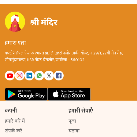
हमारा पता
फर्स्टप्रिंसिपल ऐप्सफॉरभारत प्रा. लि. 2nd फ्लोर, अर्बन वॉल्ट, नं. 29/1, 27वीं मेन रोड,
सोमसुंदरपल्या, HSR पोस्ट, बैंगलोर, कर्नाटक - 560102
कंपनी
हमारी सेवाएँ
हमारे बारे में
पूजा
संपर्क करें
चढ़ावा