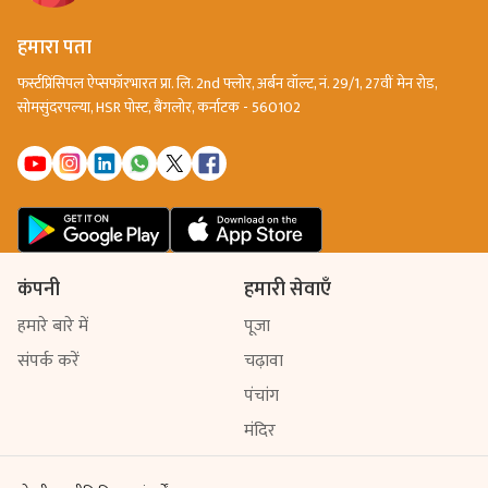
हमारा पता
फर्स्टप्रिंसिपल ऐप्सफॉरभारत प्रा. लि. 2nd फ्लोर, अर्बन वॉल्ट, नं. 29/1, 27वीं मेन रोड,
सोमसुंदरपल्या, HSR पोस्ट, बैंगलोर, कर्नाटक - 560102
कंपनी
हमारी सेवाएँ
हमारे बारे में
पूजा
संपर्क करें
चढ़ावा
पंचांग
मंदिर