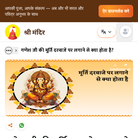
आपकी पूजा, आपके संकल्प — अब और भी सरल और
ऐप डाउनलोड करे
पवित्र अनुभव के साथ
Open main
गणेश जी की मूर्ति दरवाजे पर लगाने से क्या होता है?
डाउनलोड
साझा करें