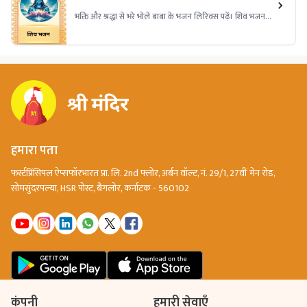
भक्ति और श्रद्धा से भरे भोले बाबा के भजन लिरिक्स पढ़ें। शिव भजन
लिरिक्स के सुंदर बोल, महादेव की महिमा, भक्ति गीत और शिव
आराधना के पावन शब्द यहाँ पाएं।
हमारा पता
फर्स्टप्रिंसिपल ऐप्सफॉरभारत प्रा. लि. 2nd फ्लोर, अर्बन वॉल्ट, नं. 29/1, 27वीं मेन रोड,
सोमसुंदरपल्या, HSR पोस्ट, बैंगलोर, कर्नाटक - 560102
कंपनी
हमारी सेवाएँ