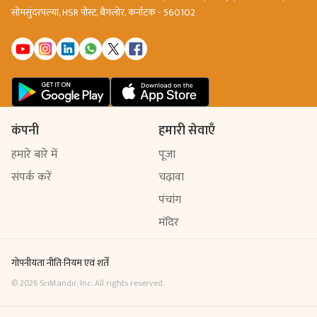
सोमसुंदरपल्या, HSR पोस्ट, बैंगलोर, कर्नाटक - 560102
कंपनी
हमारी सेवाएँ
हमारे बारे में
पूजा
संपर्क करें
चढ़ावा
पंचांग
मंदिर
गोपनीयता नीति
·
नियम एवं शर्तें
©
2026
SriMandir, Inc. All rights reserved.