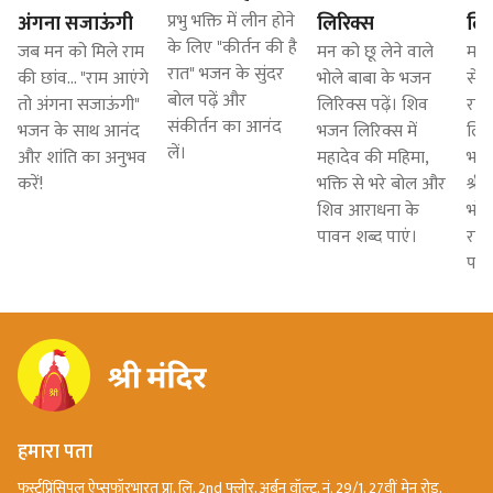
प्रभु भक्ति में लीन होने
अंगना सजाऊंगी
लिरिक्स
लिर
के लिए "कीर्तन की है
जब मन को मिले राम
मन को छू लेने वाले
मन क
रात" भजन के सुंदर
की छांव... "राम आएंगे
भोले बाबा के भजन
से 
बोल पढ़ें और
तो अंगना सजाऊंगी"
लिरिक्स पढ़ें। शिव
राध
संकीर्तन का आनंद
भजन के साथ आनंद
भजन लिरिक्स में
लिरि
लें।
और शांति का अनुभव
महादेव की महिमा,
भजन
करें!
भक्ति से भरे बोल और
श्रीक
शिव आराधना के
भरे
पावन शब्द पाएं।
राध
पाव
हमारा पता
फर्स्टप्रिंसिपल ऐप्सफॉरभारत प्रा. लि. 2nd फ्लोर, अर्बन वॉल्ट, नं. 29/1, 27वीं मेन रोड,