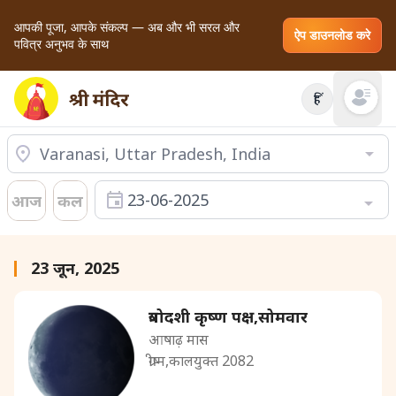
आपकी पूजा, आपके संकल्प — अब और भी सरल और
ऐप डाउनलोड करे
पवित्र अनुभव के साथ
हिं
Open mai
23-06-2025
आज
कल
23 जून, 2025
त्रयोदशी कृष्ण पक्ष,सोमवार
आषाढ़ मास
ग्रीष्म,कालयुक्त 2082