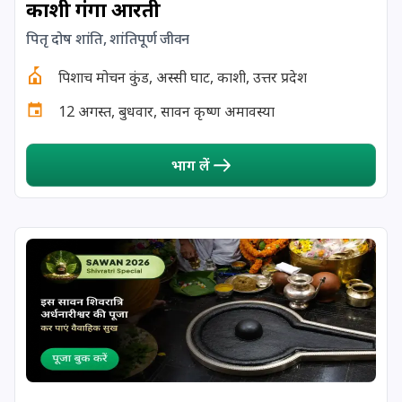
काशी गंगा आरती
28 June, 2025
विनायक चतुर्थी
पितृ दोष शांति, शांतिपूर्ण जीवन
पिशाच मोचन कुंड, अस्सी घाट, काशी, उत्तर प्रदेश
30 June, 2025
स्कन्द षष्ठी
12 अगस्त, बुधवार, सावन कृष्ण अमावस्या
भाग लें