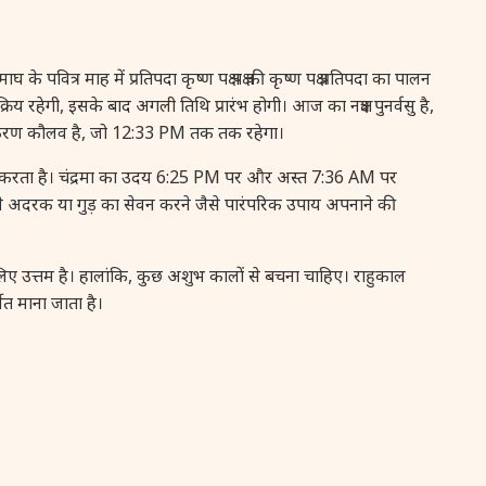
29 January, 2026
जया एकादशी
त्र माह में प्रतिपदा कृष्ण पक्ष पक्ष की कृष्ण पक्ष प्रतिपदा का पालन
29 January, 2026
भीष्म द्वादशी
रिय रहेगी, इसके बाद अगली तिथि प्रारंभ होगी। आज का नक्षत्र पुनर्वसु है,
ें करण कौलव है, जो 12:33 PM तक तक रहेगा।
30 January, 2026
प्रदोष व्रत
 करता है। चंद्रमा का उदय 6:25 PM पर और अस्त 7:36 AM पर
 पहले अदरक या गुड़ का सेवन करने जैसे पारंपरिक उपाय अपनाने की
 उत्तम है। हालांकि, कुछ अशुभ कालों से बचना चाहिए। राहुकाल
 माना जाता है।