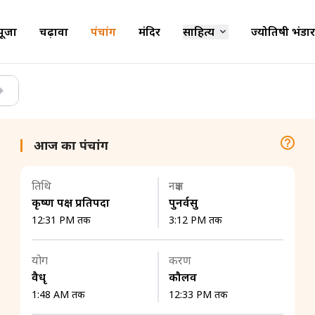
पूजा
चढ़ावा
पंचांग
मंदिर
साहित्य
ज्योतिषी भंडार
आज का पंचांग
तिथि
नक्षत्र
कृष्ण पक्ष प्रतिपदा
पुनर्वसु
12:31 PM तक
3:12 PM तक
योग
करण
वैधृ
कौलव
1:48 AM तक
12:33 PM तक