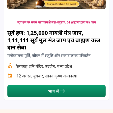
24 August, 2026
Damodara Dwadashi
24 August, 2026
Shravan Somwar Vrat
सूर्य ग्रहण पर सबसे बड़ा गायत्री महाअनुष्ठान, 51 ब्राह्मणों द्वारा मंत्र जाप
24 August, 2026
Shravana Putrada Ekadashi
सूर्य ग्रहण: 1,25,000 गायत्री मंत्र जाप,
1,11,111 सूर्य मूल मंत्र जाप एवं ब्राह्मण वस्त्र
25 August, 2026
Mangala Gauri Vrat
दान सेवा
मनोकामना पूर्ति, जीवन में संतुष्टि और सकारात्मक परिवर्तन
25 August, 2026
Pradosh Vrat
श्री नवग्रह शनि मंदिर, उज्जैन, मध्य प्रदेश
26 August, 2026
Onam
12 अगस्त, बुधवार, सावन कृष्ण अमावस्या
26 August, 2026
Rigveda Upakarma
भाग लें
27 August, 2026
Hayagriva Jayanti