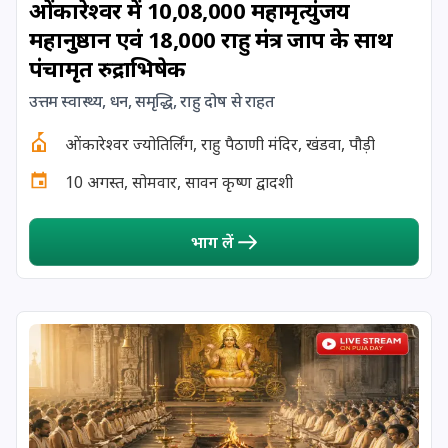
ओंकारेश्वर में 10,08,000 महामृत्युंजय
महानुष्ठान एवं 18,000 राहु मंत्र जाप के साथ
17 August, 2026
Shravan Somwar Vrat
पंचामृत रुद्राभिषेक
17 August, 2026
Simha Sankranti
उत्तम स्वास्थ्य, धन, समृद्धि, राहु दोष से राहत
ओंकारेश्वर ज्योतिर्लिंग, राहु पैठाणी मंदिर, खंडवा, पौड़ी
18 August, 2026
Kalki Jayanti
10 अगस्त, सोमवार, सावन कृष्ण द्वादशी
18 August, 2026
Mangala Gauri Vrat
भाग लें
18 August, 2026
Skanda Sashti
19 August, 2026
Tulsidas Jayanti
20 August, 2026
Masik Durgashtami