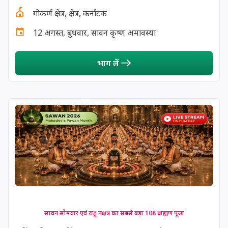
गोकर्ण क्षेत्र, क्षेत्र, कर्नाटक
13 August, 2026
Surya Grahan
12 अगस्त, बुधवार, सावन कृष्ण अमावस्या
14 August, 2026
Chandra Darshan
भाग लें
15 August, 2026
Andal Jayanthi
15 August, 2026
Hariyali Teej
15 August, 2026
Independence Day
16 August, 2026
Vinayaka Chaturthi
17 August, 2026
Malayalam New Year
सावन सोमवार एवं राहु नक्षत्र का सबसे बड़ा 108 ब्राह्मण पूजा
17 August, 2026
Nag Pancham *Gujarati