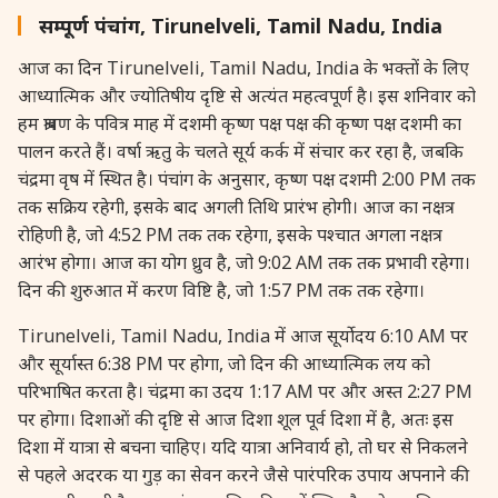
27 August, 2026
Shravana Purnima Vrat
सम्पूर्ण पंचांग, Tirunelveli, Tamil Nadu, India
आज का दिन Tirunelveli, Tamil Nadu, India के भक्तों के लिए
28 August, 2026
Anvadhan
आध्यात्मिक और ज्योतिषीय दृष्टि से अत्यंत महत्वपूर्ण है। इस शनिवार को
हम श्रावण के पवित्र माह में दशमी कृष्ण पक्ष पक्ष की कृष्ण पक्ष दशमी का
28 August, 2026
Chandra Grahan *Anshika
पालन करते हैं। वर्षा ऋतु के चलते सूर्य कर्क में संचार कर रहा है, जबकि
चंद्रमा वृष में स्थित है। पंचांग के अनुसार, कृष्ण पक्ष दशमी 2:00 PM तक
तक सक्रिय रहेगी, इसके बाद अगली तिथि प्रारंभ होगी। आज का नक्षत्र
28 August, 2026
Gayatri Jayanti
रोहिणी है, जो 4:52 PM तक तक रहेगा, इसके पश्चात अगला नक्षत्र
आरंभ होगा। आज का योग ध्रुव है, जो 9:02 AM तक तक प्रभावी रहेगा।
28 August, 2026
Narali Purnima
दिन की शुरुआत में करण विष्टि है, जो 1:57 PM तक तक रहेगा।
Tirunelveli, Tamil Nadu, India में आज सूर्योदय 6:10 AM पर
28 August, 2026
Rakhi
और सूर्यास्त 6:38 PM पर होगा, जो दिन की आध्यात्मिक लय को
परिभाषित करता है। चंद्रमा का उदय 1:17 AM पर और अस्त 2:27 PM
28 August, 2026
Raksha Bandhan
पर होगा। दिशाओं की दृष्टि से आज दिशा शूल पूर्व दिशा में है, अतः इस
दिशा में यात्रा से बचना चाहिए। यदि यात्रा अनिवार्य हो, तो घर से निकलने
28 August, 2026
Sanskrit Diwas
से पहले अदरक या गुड़ का सेवन करने जैसे पारंपरिक उपाय अपनाने की