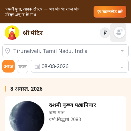
आपकी पूजा, आपके संकल्प — अब और भी सरल और
ऐप डाउनलोड करे
पवित्र अनुभव के साथ
हिं
Open mai
आज
08-08-2026
कल
8 अगस्त, 2026
दशमी कृष्ण पक्ष,शनिवार
श्रावण मास
वर्षा,सिद्धार्थ 2083