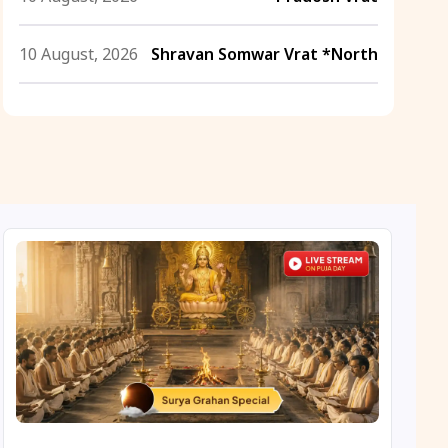
10 August, 2026
Shravan Somwar Vrat *North
11 August, 2026
Mangala Gauri Vrat *North
11 August, 2026
Masik Shivaratri
11 August, 2026
Sawan Shivaratri
12 August, 2026
Aadi Amavasai
12 August, 2026
Anvadhan
12 August, 2026
Darsha Amavasya