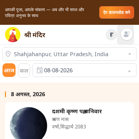
आपकी पूजा, आपके संकल्प — अब और भी सरल और
ऐप डाउनलोड करे
पवित्र अनुभव के साथ
हिं
Open mai
आज
08-08-2026
कल
8 अगस्त, 2026
दशमी कृष्ण पक्ष,शनिवार
श्रावण मास
वर्षा,सिद्धार्थ 2083