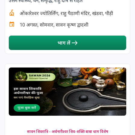
उत्तम स्वास्थ्य, धन, समृद्धि, राहु दोष से राहत
ओंकारेश्वर ज्योतिर्लिंग, राहु पैठाणी मंदिर, खंडवा, पौड़ी
10 अगस्त, सोमवार, सावन कृष्ण द्वादशी
भाग लें
सावन शिवरात्रि - अर्धनारीश्वर शिव-शक्ति बाबा धाम विशेष