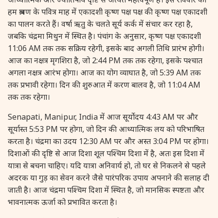
27 August, 2026
Shravana Purnima Vrat
हम श्रावण के पवित्र माह में एकादशी कृष्ण पक्ष पक्ष की कृष्ण पक्ष एकादशी
का पालन करते हैं। वर्षा ऋतु के चलते सूर्य कर्क में संचार कर रहा है,
जबकि चंद्रमा मिथुन में स्थित है। पंचांग के अनुसार, कृष्ण पक्ष एकादशी
28 August, 2026
Anvadhan
11:06 AM तक तक सक्रिय रहेगी, इसके बाद अगली तिथि प्रारंभ होगी।
आज का नक्षत्र मृगशिरा है, जो 2:44 PM तक तक रहेगा, इसके पश्चात
28 August, 2026
Chandra Grahan *Anshika
अगला नक्षत्र आरंभ होगा। आज का योग व्याघात है, जो 5:39 AM तक
तक प्रभावी रहेगा। दिन की शुरुआत में करण बालव है, जो 11:04 AM
28 August, 2026
Gayatri Jayanti
तक तक रहेगा।
Senapati, Manipur, India में आज सूर्योदय 4:43 AM पर और
28 August, 2026
Narali Purnima
सूर्यास्त 5:53 PM पर होगा, जो दिन की आध्यात्मिक लय को परिभाषित
करता है। चंद्रमा का उदय 12:30 AM पर और अस्त 3:04 PM पर होगा।
28 August, 2026
Rakhi
दिशाओं की दृष्टि से आज दिशा शूल पश्चिम दिशा में है, अतः इस दिशा में
यात्रा से बचना चाहिए। यदि यात्रा अनिवार्य हो, तो घर से निकलने से पहले
28 August, 2026
Raksha Bandhan
अदरक या गुड़ का सेवन करने जैसे पारंपरिक उपाय अपनाने की सलाह दी
जाती है। आज चंद्रमा पश्चिम दिशा में स्थित है, जो मानसिक स्पष्टता और
भावनात्मक ऊर्जा को प्रभावित करता है।
28 August, 2026
Sanskrit Diwas