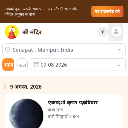
आपकी पूजा, आपके संकल्प — अब और भी सरल और
ऐप डाउनलोड करे
पवित्र अनुभव के साथ
हिं
Open mai
आज
09-08-2026
कल
9 अगस्त, 2026
एकादशी कृष्ण पक्ष,रविवार
श्रावण मास
वर्षा,सिद्धार्थ 2083