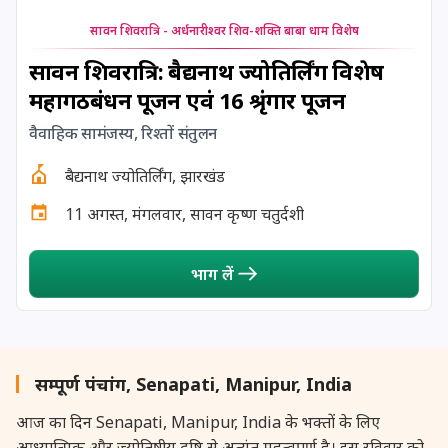
24 August, 2026
Damodara Dwadashi
सावन शिवरात्रि - अर्धनारीश्वर शिव-शक्ति बाबा धाम विशेष
24 August, 2026
Shravan Somwar Vrat
सावन शिवरात्रि: बैद्यनाथ ज्योतिर्लिंग विशेष
महागठबंधन पूजन एवं 16 श्रृंगार पूजन
24 August, 2026
Shravana Putrada Ekadashi
वैवाहिक सामंजस्य, रिश्तों संतुलन
25 August, 2026
Mangala Gauri Vrat
बैद्यनाथ ज्योतिर्लिंग, झारखंड
11 अगस्त, मंगलवार, सावन कृष्ण चतुर्दशी
25 August, 2026
Pradosh Vrat
भाग लें
26 August, 2026
Onam
26 August, 2026
Rigveda Upakarma
सम्पूर्ण पंचांग, Senapati, Manipur, India
27 August, 2026
Hayagriva Jayanti
आज का दिन Senapati, Manipur, India के भक्तों के लिए
आध्यात्मिक और ज्योतिषीय दृष्टि से अत्यंत महत्वपूर्ण है। इस रविवार को