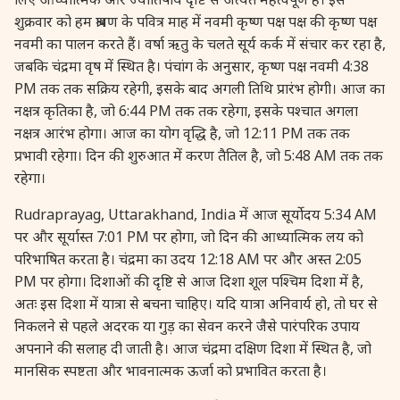
27 August, 2026
Shravana Purnima Vrat
शुक्रवार को हम श्रावण के पवित्र माह में नवमी कृष्ण पक्ष पक्ष की कृष्ण पक्ष
नवमी का पालन करते हैं। वर्षा ऋतु के चलते सूर्य कर्क में संचार कर रहा है,
जबकि चंद्रमा वृष में स्थित है। पंचांग के अनुसार, कृष्ण पक्ष नवमी 4:38
28 August, 2026
Anvadhan
PM तक तक सक्रिय रहेगी, इसके बाद अगली तिथि प्रारंभ होगी। आज का
नक्षत्र कृतिका है, जो 6:44 PM तक तक रहेगा, इसके पश्चात अगला
28 August, 2026
Chandra Grahan *Anshika
नक्षत्र आरंभ होगा। आज का योग वृद्धि है, जो 12:11 PM तक तक
प्रभावी रहेगा। दिन की शुरुआत में करण तैतिल है, जो 5:48 AM तक तक
28 August, 2026
Gayatri Jayanti
रहेगा।
Rudraprayag, Uttarakhand, India में आज सूर्योदय 5:34 AM
28 August, 2026
Narali Purnima
पर और सूर्यास्त 7:01 PM पर होगा, जो दिन की आध्यात्मिक लय को
परिभाषित करता है। चंद्रमा का उदय 12:18 AM पर और अस्त 2:05
28 August, 2026
Rakhi
PM पर होगा। दिशाओं की दृष्टि से आज दिशा शूल पश्चिम दिशा में है,
अतः इस दिशा में यात्रा से बचना चाहिए। यदि यात्रा अनिवार्य हो, तो घर से
28 August, 2026
Raksha Bandhan
निकलने से पहले अदरक या गुड़ का सेवन करने जैसे पारंपरिक उपाय
अपनाने की सलाह दी जाती है। आज चंद्रमा दक्षिण दिशा में स्थित है, जो
मानसिक स्पष्टता और भावनात्मक ऊर्जा को प्रभावित करता है।
28 August, 2026
Sanskrit Diwas