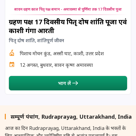
24 August, 2026
Damodara Dwadashi
सावन ग्रहण काल पितृ पक्ष समान - अमावस्या से पूर्णिमा तक 17 दिवसीय पूजा
24 August, 2026
Shravan Somwar Vrat
ग्रहण पक्ष 17 दिवसीय पितृ दोष शांति पूजा एवं
काशी गंगा आरती
24 August, 2026
Shravana Putrada Ekadashi
पितृ दोष शांति, शांतिपूर्ण जीवन
25 August, 2026
Mangala Gauri Vrat
पिशाच मोचन कुंड, अस्सी घाट, काशी, उत्तर प्रदेश
12 अगस्त, बुधवार, सावन कृष्ण अमावस्या
25 August, 2026
Pradosh Vrat
भाग लें
26 August, 2026
Onam
26 August, 2026
Rigveda Upakarma
सम्पूर्ण पंचांग, Rudraprayag, Uttarakhand, India
27 August, 2026
Hayagriva Jayanti
आज का दिन Rudraprayag, Uttarakhand, India के भक्तों के
लिए आध्यात्मिक और ज्योतिषीय दृष्टि से अत्यंत महत्वपूर्ण है। इस