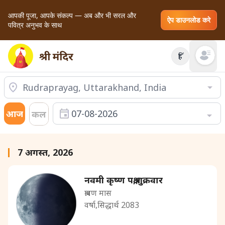
आपकी पूजा, आपके संकल्प — अब और भी सरल और
ऐप डाउनलोड करे
पवित्र अनुभव के साथ
हिं
Open mai
आज
07-08-2026
कल
7 अगस्त, 2026
नवमी कृष्ण पक्ष,शुक्रवार
श्रावण मास
वर्षा,सिद्धार्थ 2083