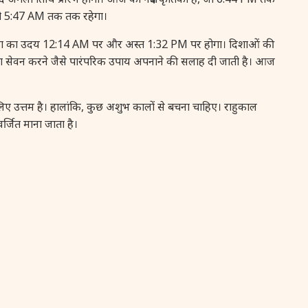
, जो 5:47 AM तक तक रहेगा।
16 August, 2026
Vinayaka Chaturthi
द्रमा का उदय 12:14 AM पर और अस्त 1:32 PM पर होगा। दिशाओं की
17 August, 2026
Malayalam New Year
ुड़ का सेवन करने जैसे पारंपरिक उपाय अपनाने की सलाह दी जाती है। आज
17 August, 2026
Nag Pancham *Gujarati
 उत्तम है। हालांकि, कुछ अशुभ कालों से बचना चाहिए। राहुकाल
जित माना जाता है।
17 August, 2026
Shravan Somwar Vrat
17 August, 2026
Simha Sankranti
18 August, 2026
Kalki Jayanti
18 August, 2026
Mangala Gauri Vrat
18 August, 2026
Skanda Sashti