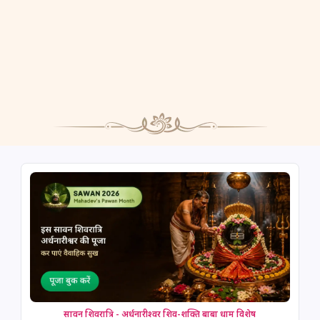
सावन शिवरात्रि - अर्धनारीश्वर शिव-शक्ति बाबा धाम विशेष