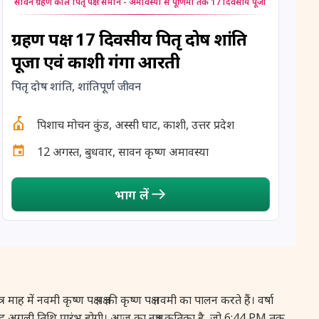
सावन ग्रहण काल पितृ पक्ष समान - अमावस्या से पूर्णिमा तक 17 दिवसीय पूजा
12 August, 2026
Hariyali Amavasya
ग्रहण पक्ष 17 दिवसीय पितृ दोष शांति
12 August, 2026
Shravana Amavasya
पूजा एवं काशी गंगा आरती
पितृ दोष शांति, शांतिपूर्ण जीवन
13 August, 2026
Ishti
पिशाच मोचन कुंड, अस्सी घाट, काशी, उत्तर प्रदेश
13 August, 2026
Surya Grahan
12 अगस्त, बुधवार, सावन कृष्ण अमावस्या
14 August, 2026
Chandra Darshan
भाग लें
15 August, 2026
Andal Jayanthi
15 August, 2026
Hariyali Teej
15 August, 2026
Independence Day
ें नवमी कृष्ण पक्ष पक्ष की कृष्ण पक्ष नवमी का पालन करते हैं। वर्षा
 बाद अगली तिथि प्रारंभ होगी। आज का नक्षत्र कृतिका है, जो 6:44 PM तक