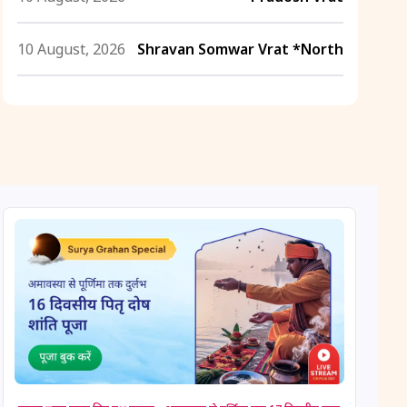
10 August, 2026
Shravan Somwar Vrat *North
11 August, 2026
Mangala Gauri Vrat *North
11 August, 2026
Masik Shivaratri
11 August, 2026
Sawan Shivaratri
12 August, 2026
Aadi Amavasai
12 August, 2026
Anvadhan
12 August, 2026
Darsha Amavasya