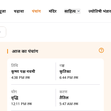
पूजा
चढ़ावा
पंचांग
मंदिर
साहित्य
ज्योतिषी भंडार
आज का पंचांग
तिथि
नक्षत्र
कृष्ण पक्ष नवमी
कृतिका
4:38 PM तक
6:44 PM तक
योग
करण
वृद्धि
तैतिल
12:11 PM तक
5:47 AM तक