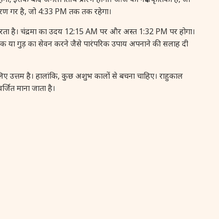
 करण गर है, जो 4:33 PM तक तक रहेगा।
16 August, 2026
Vinayaka Chaturthi
ता है। चंद्रमा का उदय 12:15 AM पर और अस्त 1:32 PM पर होगा।
17 August, 2026
Malayalam New Year
 अदरक या गुड़ का सेवन करने जैसे पारंपरिक उपाय अपनाने की सलाह दी
17 August, 2026
Nag Pancham *Gujarati
 उत्तम है। हालांकि, कुछ अशुभ कालों से बचना चाहिए। राहुकाल
जित माना जाता है।
17 August, 2026
Shravan Somwar Vrat
17 August, 2026
Simha Sankranti
18 August, 2026
Kalki Jayanti
18 August, 2026
Mangala Gauri Vrat
18 August, 2026
Skanda Sashti