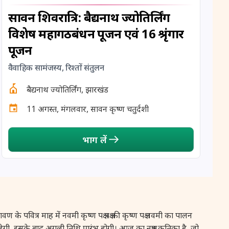
12 August, 2026
Hariyali Amavasya
सावन शिवरात्रि: बैद्यनाथ ज्योतिर्लिंग
विशेष महागठबंधन पूजन एवं 16 श्रृंगार
12 August, 2026
Shravana Amavasya
पूजन
13 August, 2026
Ishti
वैवाहिक सामंजस्य, रिश्तों संतुलन
बैद्यनाथ ज्योतिर्लिंग, झारखंड
13 August, 2026
Surya Grahan
11 अगस्त, मंगलवार, सावन कृष्ण चतुर्दशी
14 August, 2026
Chandra Darshan
भाग लें
15 August, 2026
Andal Jayanthi
15 August, 2026
Hariyali Teej
15 August, 2026
Independence Day
पवित्र माह में नवमी कृष्ण पक्ष पक्ष की कृष्ण पक्ष नवमी का पालन
रहेगी, इसके बाद अगली तिथि प्रारंभ होगी। आज का नक्षत्र कृतिका है, जो