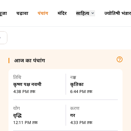
पूजा
चढ़ावा
पंचांग
मंदिर
साहित्य
ज्योतिषी भंडार
आज का पंचांग
तिथि
नक्षत्र
कृष्ण पक्ष नवमी
कृतिका
4:38 PM तक
6:44 PM तक
योग
करण
वृद्धि
गर
12:11 PM तक
4:33 PM तक