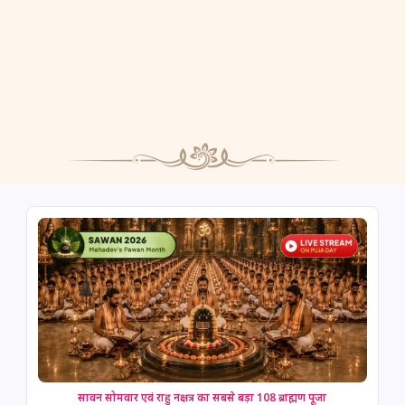
सावन सोमवार एवं राहु नक्षत्र का सबसे बड़ा 108 ब्राह्मण पूजा