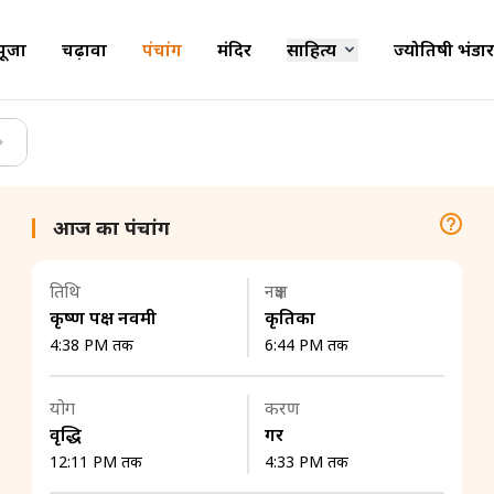
पूजा
चढ़ावा
पंचांग
मंदिर
साहित्य
ज्योतिषी भंडार
आज का पंचांग
तिथि
नक्षत्र
कृष्ण पक्ष नवमी
कृतिका
4:38 PM तक
6:44 PM तक
योग
करण
वृद्धि
गर
12:11 PM तक
4:33 PM तक