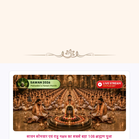
सावन सोमवार एवं राहु नक्षत्र का सबसे बड़ा 108 ब्राह्मण पूजा