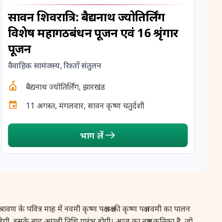
12 August, 2026
Hariyali Amavasya
सावन शिवरात्रि: बैद्यनाथ ज्योतिर्लिंग
विशेष महागठबंधन पूजन एवं 16 श्रृंगार
12 August, 2026
Shravana Amavasya
पूजन
13 August, 2026
Ishti
वैवाहिक सामंजस्य, रिश्तों संतुलन
बैद्यनाथ ज्योतिर्लिंग, झारखंड
13 August, 2026
Surya Grahan
11 अगस्त, मंगलवार, सावन कृष्ण चतुर्दशी
14 August, 2026
Chandra Darshan
भाग लें
15 August, 2026
Andal Jayanthi
15 August, 2026
Hariyali Teej
15 August, 2026
Independence Day
 पवित्र माह में नवमी कृष्ण पक्ष पक्ष की कृष्ण पक्ष नवमी का पालन
रहेगी, इसके बाद अगली तिथि प्रारंभ होगी। आज का नक्षत्र कृतिका है, जो