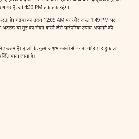
 करण गर है, जो 4:33 PM तक तक रहेगा।
16 August, 2026
Vinayaka Chaturthi
करता है। चंद्रमा का उदय 12:05 AM पर और अस्त 1:49 PM पर
17 August, 2026
Malayalam New Year
 पहले अदरक या गुड़ का सेवन करने जैसे पारंपरिक उपाय अपनाने की
17 August, 2026
Nag Pancham *Gujarati
 उत्तम है। हालांकि, कुछ अशुभ कालों से बचना चाहिए। राहुकाल
जित माना जाता है।
17 August, 2026
Shravan Somwar Vrat
17 August, 2026
Simha Sankranti
18 August, 2026
Kalki Jayanti
18 August, 2026
Mangala Gauri Vrat
18 August, 2026
Skanda Sashti