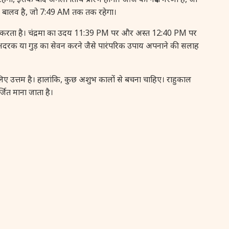
रण बालव है, जो 7:49 AM तक तक रहेगा।
16 August, 2026
Vinayaka Chaturthi
 करता है। चंद्रमा का उदय 11:39 PM पर और अस्त 12:40 PM पर
17 August, 2026
Malayalam New Year
पहले अदरक या गुड़ का सेवन करने जैसे पारंपरिक उपाय अपनाने की सलाह
17 August, 2026
Nag Pancham *Gujarati
 उत्तम है। हालांकि, कुछ अशुभ कालों से बचना चाहिए। राहुकाल
ित माना जाता है।
17 August, 2026
Shravan Somwar Vrat
17 August, 2026
Simha Sankranti
18 August, 2026
Kalki Jayanti
18 August, 2026
Mangala Gauri Vrat
18 August, 2026
Skanda Sashti