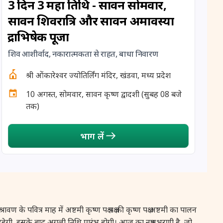
3 दिन 3 महा तिथि - सावन सोमवार,
12 August, 2026
Hariyali Amavasya
सावन शिवरात्रि और सावन अमावस्या
रुद्राभिषेक पूजा
12 August, 2026
Shravana Amavasya
शिव आशीर्वाद, नकारात्मकता से राहत, बाधा निवारण
13 August, 2026
Ishti
श्री ओंकारेश्वर ज्योतिर्लिंग मंदिर, खंडवा, मध्य प्रदेश
13 August, 2026
Surya Grahan
10 अगस्त, सोमवार, सावन कृष्ण द्वादशी (सुबह 08 बजे
तक)
14 August, 2026
Chandra Darshan
भाग लें
15 August, 2026
Andal Jayanthi
15 August, 2026
Hariyali Teej
15 August, 2026
Independence Day
पवित्र माह में अष्टमी कृष्ण पक्ष पक्ष की कृष्ण पक्ष अष्टमी का पालन
य रहेगी, इसके बाद अगली तिथि प्रारंभ होगी। आज का नक्षत्र भरणी है, जो