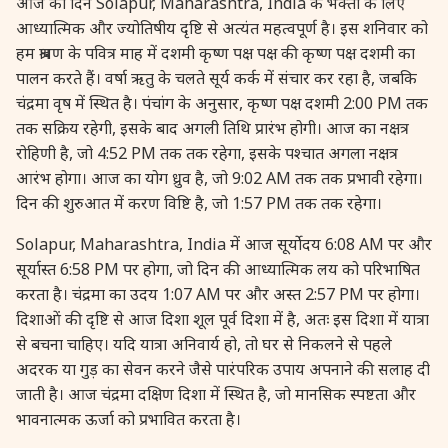
आज का दिन Solapur, Maharashtra, India के भक्तों के लिए
27 August, 2026
Shravana Purnima Vrat
आध्यात्मिक और ज्योतिषीय दृष्टि से अत्यंत महत्वपूर्ण है। इस शनिवार को
हम श्रावण के पवित्र माह में दशमी कृष्ण पक्ष पक्ष की कृष्ण पक्ष दशमी का
28 August, 2026
Anvadhan
पालन करते हैं। वर्षा ऋतु के चलते सूर्य कर्क में संचार कर रहा है, जबकि
चंद्रमा वृष में स्थित है। पंचांग के अनुसार, कृष्ण पक्ष दशमी 2:00 PM तक
तक सक्रिय रहेगी, इसके बाद अगली तिथि प्रारंभ होगी। आज का नक्षत्र
28 August, 2026
Chandra Grahan *Anshika
रोहिणी है, जो 4:52 PM तक तक रहेगा, इसके पश्चात अगला नक्षत्र
आरंभ होगा। आज का योग ध्रुव है, जो 9:02 AM तक तक प्रभावी रहेगा।
28 August, 2026
Gayatri Jayanti
दिन की शुरुआत में करण विष्टि है, जो 1:57 PM तक तक रहेगा।
Solapur, Maharashtra, India में आज सूर्योदय 6:08 AM पर और
28 August, 2026
Narali Purnima
सूर्यास्त 6:58 PM पर होगा, जो दिन की आध्यात्मिक लय को परिभाषित
करता है। चंद्रमा का उदय 1:07 AM पर और अस्त 2:57 PM पर होगा।
28 August, 2026
Rakhi
दिशाओं की दृष्टि से आज दिशा शूल पूर्व दिशा में है, अतः इस दिशा में यात्रा
से बचना चाहिए। यदि यात्रा अनिवार्य हो, तो घर से निकलने से पहले
28 August, 2026
Raksha Bandhan
अदरक या गुड़ का सेवन करने जैसे पारंपरिक उपाय अपनाने की सलाह दी
जाती है। आज चंद्रमा दक्षिण दिशा में स्थित है, जो मानसिक स्पष्टता और
भावनात्मक ऊर्जा को प्रभावित करता है।
28 August, 2026
Sanskrit Diwas