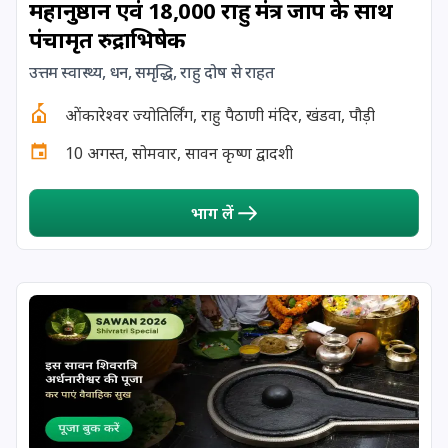
महानुष्ठान एवं 18,000 राहु मंत्र जाप के साथ
पंचामृत रुद्राभिषेक
17 August, 2026
Shravan Somwar Vrat
उत्तम स्वास्थ्य, धन, समृद्धि, राहु दोष से राहत
17 August, 2026
Simha Sankranti
ओंकारेश्वर ज्योतिर्लिंग, राहु पैठाणी मंदिर, खंडवा, पौड़ी
10 अगस्त, सोमवार, सावन कृष्ण द्वादशी
18 August, 2026
Kalki Jayanti
भाग लें
18 August, 2026
Mangala Gauri Vrat
18 August, 2026
Skanda Sashti
19 August, 2026
Tulsidas Jayanti
20 August, 2026
Masik Durgashtami