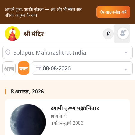
आपकी पूजा, आपके संकल्प — अब और भी सरल और
ऐप डाउनलोड करे
पवित्र अनुभव के साथ
हिं
Open mai
कल
08-08-2026
आज
8 अगस्त, 2026
दशमी कृष्ण पक्ष,शनिवार
श्रावण मास
वर्षा,सिद्धार्थ 2083