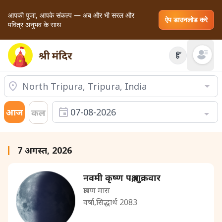
आपकी पूजा, आपके संकल्प — अब और भी सरल और
ऐप डाउनलोड करे
पवित्र अनुभव के साथ
हिं
Open mai
आज
07-08-2026
कल
7 अगस्त, 2026
नवमी कृष्ण पक्ष,शुक्रवार
श्रावण मास
वर्षा,सिद्धार्थ 2083