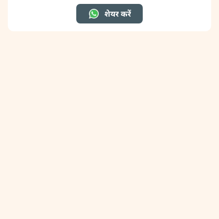
शेयर करें
31 August, 2026
Kajari Teej
31 August, 2026
Maha Sangada Hara Chathurti