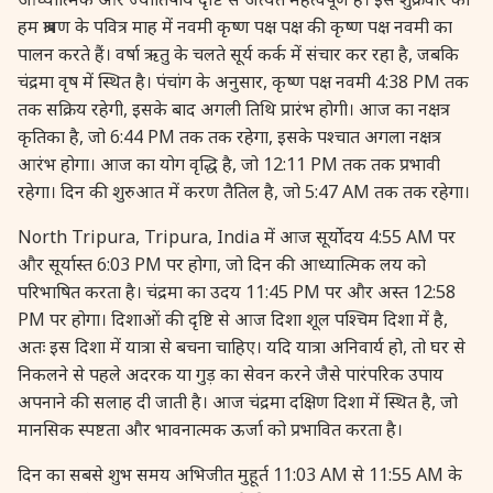
27 August, 2026
Shravana Purnima Vrat
हम श्रावण के पवित्र माह में नवमी कृष्ण पक्ष पक्ष की कृष्ण पक्ष नवमी का
पालन करते हैं। वर्षा ऋतु के चलते सूर्य कर्क में संचार कर रहा है, जबकि
चंद्रमा वृष में स्थित है। पंचांग के अनुसार, कृष्ण पक्ष नवमी 4:38 PM तक
28 August, 2026
Anvadhan
तक सक्रिय रहेगी, इसके बाद अगली तिथि प्रारंभ होगी। आज का नक्षत्र
कृतिका है, जो 6:44 PM तक तक रहेगा, इसके पश्चात अगला नक्षत्र
28 August, 2026
Chandra Grahan *Anshika
आरंभ होगा। आज का योग वृद्धि है, जो 12:11 PM तक तक प्रभावी
रहेगा। दिन की शुरुआत में करण तैतिल है, जो 5:47 AM तक तक रहेगा।
28 August, 2026
Gayatri Jayanti
North Tripura, Tripura, India में आज सूर्योदय 4:55 AM पर
और सूर्यास्त 6:03 PM पर होगा, जो दिन की आध्यात्मिक लय को
28 August, 2026
Narali Purnima
परिभाषित करता है। चंद्रमा का उदय 11:45 PM पर और अस्त 12:58
PM पर होगा। दिशाओं की दृष्टि से आज दिशा शूल पश्चिम दिशा में है,
28 August, 2026
Rakhi
अतः इस दिशा में यात्रा से बचना चाहिए। यदि यात्रा अनिवार्य हो, तो घर से
निकलने से पहले अदरक या गुड़ का सेवन करने जैसे पारंपरिक उपाय
28 August, 2026
Raksha Bandhan
अपनाने की सलाह दी जाती है। आज चंद्रमा दक्षिण दिशा में स्थित है, जो
मानसिक स्पष्टता और भावनात्मक ऊर्जा को प्रभावित करता है।
28 August, 2026
Sanskrit Diwas
दिन का सबसे शुभ समय अभिजीत मुहूर्त 11:03 AM से 11:55 AM के