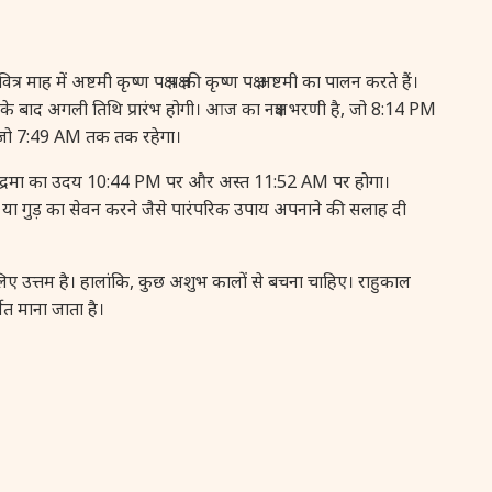
16 August, 2026
Vinayaka Chaturthi
में अष्टमी कृष्ण पक्ष पक्ष की कृष्ण पक्ष अष्टमी का पालन करते हैं।
17 August, 2026
Malayalam New Year
, इसके बाद अगली तिथि प्रारंभ होगी। आज का नक्षत्र भरणी है, जो 8:14 PM
, जो 7:49 AM तक तक रहेगा।
17 August, 2026
Nag Pancham *Gujarati
चंद्रमा का उदय 10:44 PM पर और अस्त 11:52 AM पर होगा।
दरक या गुड़ का सेवन करने जैसे पारंपरिक उपाय अपनाने की सलाह दी
17 August, 2026
Shravan Somwar Vrat
 उत्तम है। हालांकि, कुछ अशुभ कालों से बचना चाहिए। राहुकाल
17 August, 2026
Simha Sankranti
 माना जाता है।
18 August, 2026
Kalki Jayanti
18 August, 2026
Mangala Gauri Vrat
18 August, 2026
Skanda Sashti