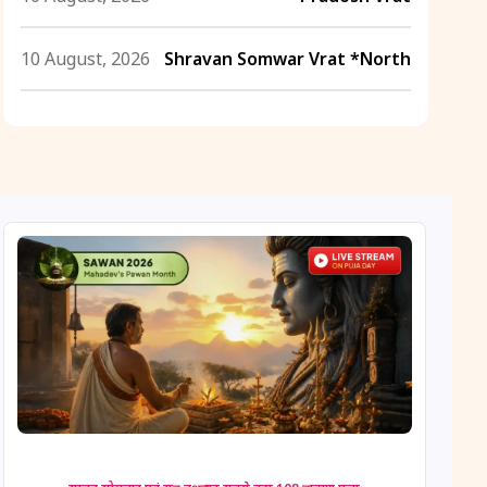
10 August, 2026
Shravan Somwar Vrat *North
11 August, 2026
Mangala Gauri Vrat *North
11 August, 2026
Masik Shivaratri
11 August, 2026
Sawan Shivaratri
12 August, 2026
Aadi Amavasai
12 August, 2026
Anvadhan
12 August, 2026
Darsha Amavasya