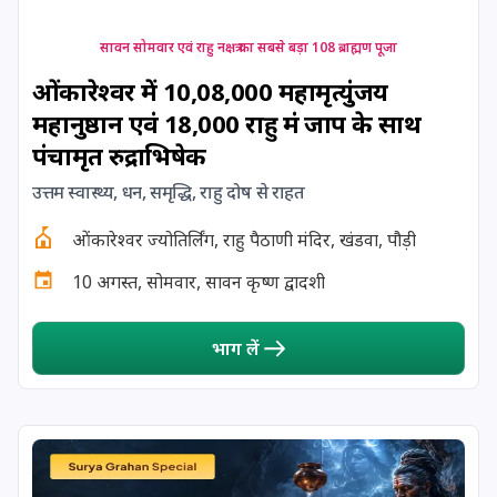
17 August, 2026
Shravan Somwar Vrat
सावन सोमवार एवं राहु नक्षत्र का सबसे बड़ा 108 ब्राह्मण पूजा
ओंकारेश्वर में 10,08,000 महामृत्युंजय
17 August, 2026
Simha Sankranti
महानुष्ठान एवं 18,000 राहु मंत्र जाप के साथ
पंचामृत रुद्राभिषेक
18 August, 2026
Kalki Jayanti
उत्तम स्वास्थ्य, धन, समृद्धि, राहु दोष से राहत
18 August, 2026
ओंकारेश्वर ज्योतिर्लिंग, राहु पैठाणी मंदिर, खंडवा, पौड़ी
Mangala Gauri Vrat
10 अगस्त, सोमवार, सावन कृष्ण द्वादशी
18 August, 2026
Skanda Sashti
भाग लें
19 August, 2026
Tulsidas Jayanti
20 August, 2026
Masik Durgashtami