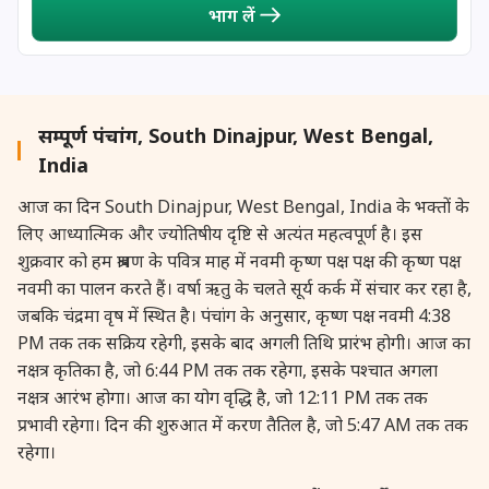
भाग लें
27 August, 2026
Shravana Purnima Vrat
28 August, 2026
Anvadhan
सम्पूर्ण पंचांग, South Dinajpur, West Bengal,
28 August, 2026
Chandra Grahan *Anshika
India
आज का दिन South Dinajpur, West Bengal, India के भक्तों के
28 August, 2026
Gayatri Jayanti
लिए आध्यात्मिक और ज्योतिषीय दृष्टि से अत्यंत महत्वपूर्ण है। इस
शुक्रवार को हम श्रावण के पवित्र माह में नवमी कृष्ण पक्ष पक्ष की कृष्ण पक्ष
28 August, 2026
Narali Purnima
नवमी का पालन करते हैं। वर्षा ऋतु के चलते सूर्य कर्क में संचार कर रहा है,
जबकि चंद्रमा वृष में स्थित है। पंचांग के अनुसार, कृष्ण पक्ष नवमी 4:38
28 August, 2026
Rakhi
PM तक तक सक्रिय रहेगी, इसके बाद अगली तिथि प्रारंभ होगी। आज का
नक्षत्र कृतिका है, जो 6:44 PM तक तक रहेगा, इसके पश्चात अगला
नक्षत्र आरंभ होगा। आज का योग वृद्धि है, जो 12:11 PM तक तक
28 August, 2026
Raksha Bandhan
प्रभावी रहेगा। दिन की शुरुआत में करण तैतिल है, जो 5:47 AM तक तक
रहेगा।
28 August, 2026
Sanskrit Diwas