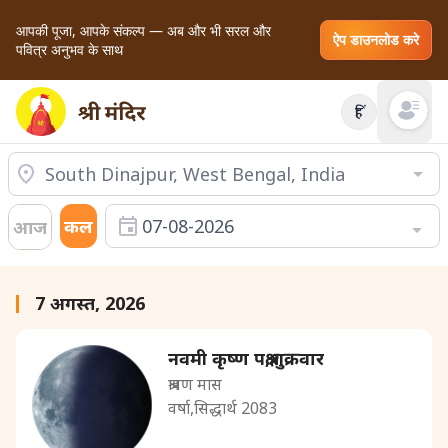
आपकी पूजा, आपके संकल्प — अब और भी सरल और
ऐप डाउनलोड करे
पवित्र अनुभव के साथ
हिं
Open mai
कल
07-08-2026
आज
7 अगस्त, 2026
नवमी कृष्ण पक्ष,शुक्रवार
श्रावण मास
वर्षा,सिद्धार्थ 2083