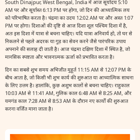
South Dinajpur, West Bengal, India में आज सूर्योदय 5:10
AM पर और सूर्यास्त 6:13 PM पर होगा, जो दिन की आध्यात्मिक लय
28 August, 2026
Shravana Purnima
को परिभाषित करता है। चंद्रमा का उदय 12:02 AM पर और अस्त 1:07
PM पर होगा। दिशाओं की दृष्टि से आज दिशा शूल पश्चिम दिशा में है,
28 August, 2026
Varalakshmi Vrat
अतः इस दिशा में यात्रा से बचना चाहिए। यदि यात्रा अनिवार्य हो, तो घर से
निकलने से पहले अदरक या गुड़ का सेवन करने जैसे पारंपरिक उपाय
28 August, 2026
Yajurveda Upakarma
अपनाने की सलाह दी जाती है। आज चंद्रमा दक्षिण दिशा में स्थित है, जो
मानसिक स्पष्टता और भावनात्मक ऊर्जा को प्रभावित करता है।
29 August, 2026
Bhadrapada Begins *North
दिन का सबसे शुभ समय अभिजीत मुहूर्त 11:15 AM से 12:07 PM के
बीच आता है, जो किसी भी शुभ कार्य की शुरुआत या आध्यात्मिक साधना
29 August, 2026
Gayatri Japam
के लिए उत्तम है। हालांकि, कुछ अशुभ कालों से बचना चाहिए। राहुकाल
10:03 AM से 11:41 AM, गुलिक काल 6:48 AM से 8:25 AM, और
29 August, 2026
Ishti
यमगंड काल 7:28 AM से 8:53 AM के दौरान नए कार्यों की शुरुआत
करना वर्जित माना जाता है।
31 August, 2026
Bahula Chaturthi
31 August, 2026
Heramba Sankashti Chaturthi