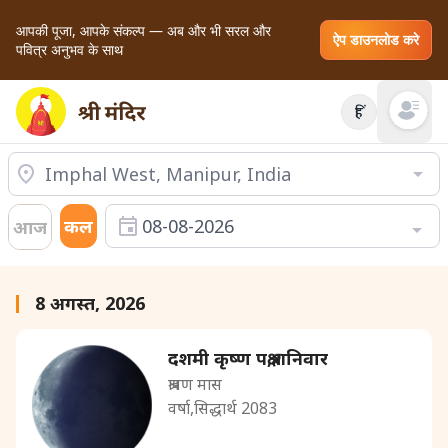
आपकी पूजा, आपके संकल्प — अब और भी सरल और
ऐप डाउनलोड करे
पवित्र अनुभव के साथ
हिं
Open mai
कल
08-08-2026
आज
8 अगस्त, 2026
दशमी कृष्ण पक्ष,शनिवार
श्रावण मास
वर्षा,सिद्धार्थ 2083