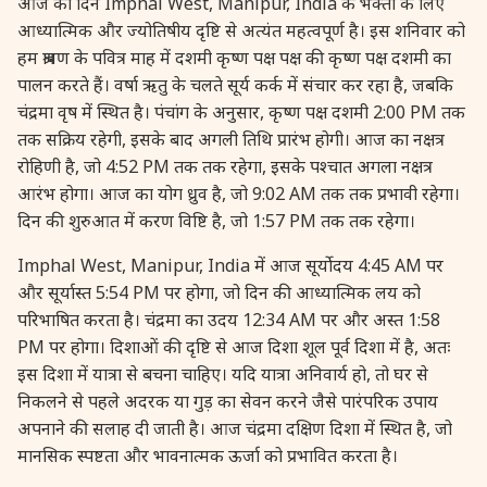
आज का दिन Imphal West, Manipur, India के भक्तों के लिए
27 August, 2026
Shravana Purnima Vrat
आध्यात्मिक और ज्योतिषीय दृष्टि से अत्यंत महत्वपूर्ण है। इस शनिवार को
हम श्रावण के पवित्र माह में दशमी कृष्ण पक्ष पक्ष की कृष्ण पक्ष दशमी का
28 August, 2026
Anvadhan
पालन करते हैं। वर्षा ऋतु के चलते सूर्य कर्क में संचार कर रहा है, जबकि
चंद्रमा वृष में स्थित है। पंचांग के अनुसार, कृष्ण पक्ष दशमी 2:00 PM तक
तक सक्रिय रहेगी, इसके बाद अगली तिथि प्रारंभ होगी। आज का नक्षत्र
28 August, 2026
Chandra Grahan *Anshika
रोहिणी है, जो 4:52 PM तक तक रहेगा, इसके पश्चात अगला नक्षत्र
आरंभ होगा। आज का योग ध्रुव है, जो 9:02 AM तक तक प्रभावी रहेगा।
28 August, 2026
Gayatri Jayanti
दिन की शुरुआत में करण विष्टि है, जो 1:57 PM तक तक रहेगा।
Imphal West, Manipur, India में आज सूर्योदय 4:45 AM पर
28 August, 2026
Narali Purnima
और सूर्यास्त 5:54 PM पर होगा, जो दिन की आध्यात्मिक लय को
परिभाषित करता है। चंद्रमा का उदय 12:34 AM पर और अस्त 1:58
28 August, 2026
Rakhi
PM पर होगा। दिशाओं की दृष्टि से आज दिशा शूल पूर्व दिशा में है, अतः
इस दिशा में यात्रा से बचना चाहिए। यदि यात्रा अनिवार्य हो, तो घर से
28 August, 2026
Raksha Bandhan
निकलने से पहले अदरक या गुड़ का सेवन करने जैसे पारंपरिक उपाय
अपनाने की सलाह दी जाती है। आज चंद्रमा दक्षिण दिशा में स्थित है, जो
मानसिक स्पष्टता और भावनात्मक ऊर्जा को प्रभावित करता है।
28 August, 2026
Sanskrit Diwas