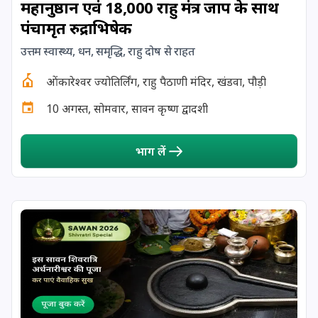
महानुष्ठान एवं 18,000 राहु मंत्र जाप के साथ
पंचामृत रुद्राभिषेक
17 August, 2026
Shravan Somwar Vrat
उत्तम स्वास्थ्य, धन, समृद्धि, राहु दोष से राहत
17 August, 2026
Simha Sankranti
ओंकारेश्वर ज्योतिर्लिंग, राहु पैठाणी मंदिर, खंडवा, पौड़ी
10 अगस्त, सोमवार, सावन कृष्ण द्वादशी
18 August, 2026
Kalki Jayanti
भाग लें
18 August, 2026
Mangala Gauri Vrat
18 August, 2026
Skanda Sashti
19 August, 2026
Tulsidas Jayanti
20 August, 2026
Masik Durgashtami