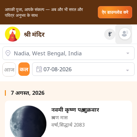
आपकी पूजा, आपके संकल्प — अब और भी सरल और
ऐप डाउनलोड करे
पवित्र अनुभव के साथ
हिं
Open mai
कल
07-08-2026
आज
7 अगस्त, 2026
नवमी कृष्ण पक्ष,शुक्रवार
श्रावण मास
वर्षा,सिद्धार्थ 2083