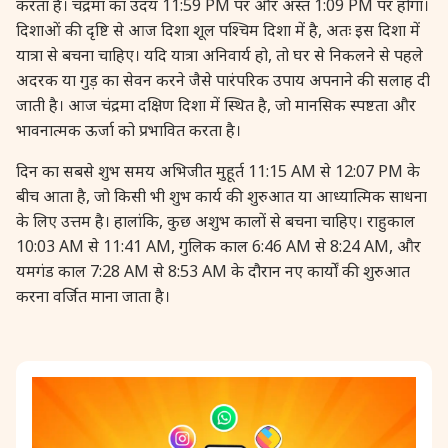
करता है। चंद्रमा का उदय 11:59 PM पर और अस्त 1:09 PM पर होगा।
दिशाओं की दृष्टि से आज दिशा शूल पश्चिम दिशा में है, अतः इस दिशा में
28 August, 2026
Shravana Purnima
यात्रा से बचना चाहिए। यदि यात्रा अनिवार्य हो, तो घर से निकलने से पहले
अदरक या गुड़ का सेवन करने जैसे पारंपरिक उपाय अपनाने की सलाह दी
28 August, 2026
Varalakshmi Vrat
जाती है। आज चंद्रमा दक्षिण दिशा में स्थित है, जो मानसिक स्पष्टता और
भावनात्मक ऊर्जा को प्रभावित करता है।
28 August, 2026
Yajurveda Upakarma
दिन का सबसे शुभ समय अभिजीत मुहूर्त 11:15 AM से 12:07 PM के
बीच आता है, जो किसी भी शुभ कार्य की शुरुआत या आध्यात्मिक साधना
29 August, 2026
Bhadrapada Begins *North
के लिए उत्तम है। हालांकि, कुछ अशुभ कालों से बचना चाहिए। राहुकाल
10:03 AM से 11:41 AM, गुलिक काल 6:46 AM से 8:24 AM, और
29 August, 2026
Gayatri Japam
यमगंड काल 7:28 AM से 8:53 AM के दौरान नए कार्यों की शुरुआत
करना वर्जित माना जाता है।
29 August, 2026
Ishti
31 August, 2026
Bahula Chaturthi
31 August, 2026
Heramba Sankashti Chaturthi