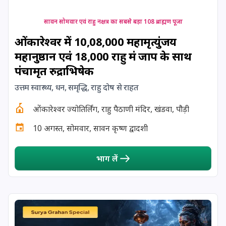
17 August, 2026
Shravan Somwar Vrat
सावन सोमवार एवं राहु नक्षत्र का सबसे बड़ा 108 ब्राह्मण पूजा
ओंकारेश्वर में 10,08,000 महामृत्युंजय
17 August, 2026
Simha Sankranti
महानुष्ठान एवं 18,000 राहु मंत्र जाप के साथ
पंचामृत रुद्राभिषेक
18 August, 2026
Kalki Jayanti
उत्तम स्वास्थ्य, धन, समृद्धि, राहु दोष से राहत
18 August, 2026
ओंकारेश्वर ज्योतिर्लिंग, राहु पैठाणी मंदिर, खंडवा, पौड़ी
Mangala Gauri Vrat
10 अगस्त, सोमवार, सावन कृष्ण द्वादशी
18 August, 2026
Skanda Sashti
भाग लें
19 August, 2026
Tulsidas Jayanti
20 August, 2026
Masik Durgashtami