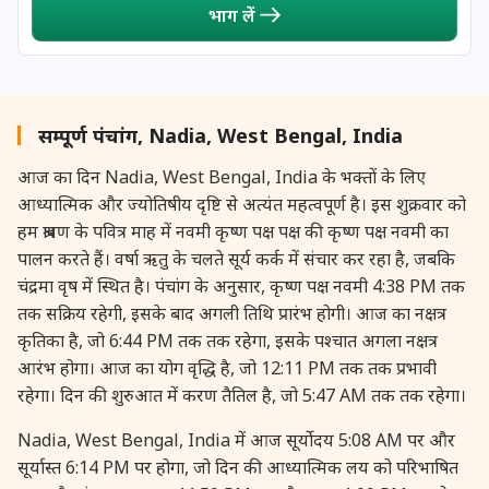
भाग लें
27 August, 2026
Shravana Purnima Vrat
28 August, 2026
Anvadhan
सम्पूर्ण पंचांग, Nadia, West Bengal, India
28 August, 2026
Chandra Grahan *Anshika
आज का दिन Nadia, West Bengal, India के भक्तों के लिए
आध्यात्मिक और ज्योतिषीय दृष्टि से अत्यंत महत्वपूर्ण है। इस शुक्रवार को
28 August, 2026
Gayatri Jayanti
हम श्रावण के पवित्र माह में नवमी कृष्ण पक्ष पक्ष की कृष्ण पक्ष नवमी का
पालन करते हैं। वर्षा ऋतु के चलते सूर्य कर्क में संचार कर रहा है, जबकि
28 August, 2026
Narali Purnima
चंद्रमा वृष में स्थित है। पंचांग के अनुसार, कृष्ण पक्ष नवमी 4:38 PM तक
तक सक्रिय रहेगी, इसके बाद अगली तिथि प्रारंभ होगी। आज का नक्षत्र
28 August, 2026
Rakhi
कृतिका है, जो 6:44 PM तक तक रहेगा, इसके पश्चात अगला नक्षत्र
आरंभ होगा। आज का योग वृद्धि है, जो 12:11 PM तक तक प्रभावी
रहेगा। दिन की शुरुआत में करण तैतिल है, जो 5:47 AM तक तक रहेगा।
28 August, 2026
Raksha Bandhan
Nadia, West Bengal, India में आज सूर्योदय 5:08 AM पर और
28 August, 2026
Sanskrit Diwas
सूर्यास्त 6:14 PM पर होगा, जो दिन की आध्यात्मिक लय को परिभाषित