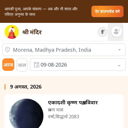
आपकी पूजा, आपके संकल्प — अब और भी सरल और
ऐप डाउनलोड करे
पवित्र अनुभव के साथ
हिं
Open mai
आज
09-08-2026
कल
9 अगस्त, 2026
एकादशी कृष्ण पक्ष,रविवार
श्रावण मास
वर्षा,सिद्धार्थ 2083