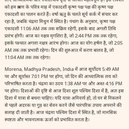
28 August, 2026
राखी
को हम श्रावण के पवित्र माह में एकादशी कृष्ण पक्ष पक्ष की कृष्ण पक्ष
एकादशी का पालन करते हैं। वर्षा ऋतु के चलते सूर्य कर्क में संचार कर
रहा है, जबकि चंद्रमा मिथुन में स्थित है। पंचांग के अनुसार, कृष्ण पक्ष
28 August, 2026
रक्षा बन्धन
एकादशी 11:06 AM तक तक सक्रिय रहेगी, इसके बाद अगली तिथि
प्रारंभ होगी। आज का नक्षत्र मृगशिरा है, जो 2:44 PM तक तक रहेगा,
28 August, 2026
गायत्री जयन्ती
इसके पश्चात अगला नक्षत्र आरंभ होगा। आज का योग हर्षण है, जो 2:05
AM तक तक प्रभावी रहेगा। दिन की शुरुआत में करण बालव है, जो
28 August, 2026
नारली पूर्णिमा
11:04 AM तक तक रहेगा।
Morena, Madhya Pradesh, India में आज सूर्योदय 5:49 AM
28 August, 2026
चन्द्र ग्रहण
पर और सूर्यास्त 7:01 PM पर होगा, जो दिन की आध्यात्मिक लय को
परिभाषित करता है। चंद्रमा का उदय 1:38 AM पर और अस्त 4:16 PM
28 August, 2026
गायत्री जापम
पर होगा। दिशाओं की दृष्टि से आज दिशा शूल पश्चिम दिशा में है, अतः इस
दिशा में यात्रा से बचना चाहिए। यदि यात्रा अनिवार्य हो, तो घर से निकलने
28 August, 2026
संस्कृत दिवस
से पहले अदरक या गुड़ का सेवन करने जैसे पारंपरिक उपाय अपनाने की
सलाह दी जाती है। आज चंद्रमा पश्चिम दिशा में स्थित है, जो मानसिक
स्पष्टता और भावनात्मक ऊर्जा को प्रभावित करता है।
29 August, 2026
भाद्रपद प्रारम्भ *उत्तर