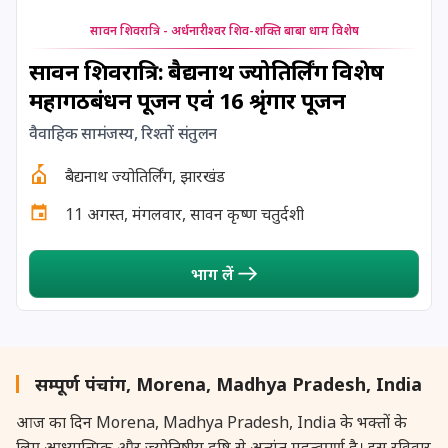
25 August, 2026
प्रदोष व्रत
सावन शिवरात्रि - अर्धनारीश्वर शिव-शक्ति बाबा धाम विशेष
26 August, 2026
ऋग्वेद उपाकर्म
सावन शिवरात्रि: बैद्यनाथ ज्योतिर्लिंग विशेष
महागठबंधन पूजन एवं 16 श्रृंगार पूजन
26 August, 2026
ओणम
वैवाहिक सामंजस्य, रिश्तों संतुलन
27 August, 2026
पूर्णिमा उपवास
बैद्यनाथ ज्योतिर्लिंग, झारखंड
11 अगस्त, मंगलवार, सावन कृष्ण चतुर्दशी
27 August, 2026
यजुर्वेद उपाकर्म
भाग लें
27 August, 2026
हयग्रीव जयन्ती
28 August, 2026
श्रावण पूर्णिमा
सम्पूर्ण पंचांग, Morena, Madhya Pradesh, India
28 August, 2026
वरलक्ष्मी व्रत
आज का दिन Morena, Madhya Pradesh, India के भक्तों के
लिए आध्यात्मिक और ज्योतिषीय दृष्टि से अत्यंत महत्वपूर्ण है। इस रविवार