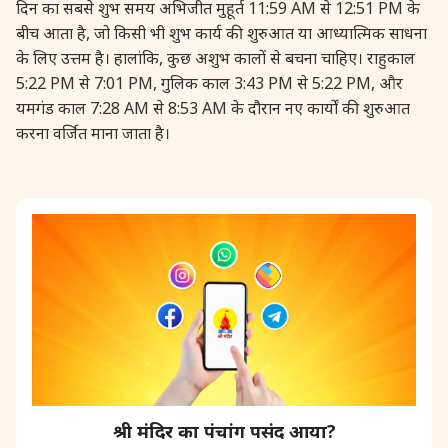
दिन का सबसे शुभ समय अभिजीत मुहूर्त 11:59 AM से 12:51 PM के
31 August, 2026
कजरी तीज
बीच आता है, जो किसी भी शुभ कार्य की शुरुआत या आध्यात्मिक साधना
के लिए उत्तम है। हालांकि, कुछ अशुभ कालों से बचना चाहिए। राहुकाल
5:22 PM से 7:01 PM, गुलिक काल 3:43 PM से 5:22 PM, और
31 August, 2026
संकष्टी चतुर्थी
यमगंड काल 7:28 AM से 8:53 AM के दौरान नए कार्यों की शुरुआत
करना वर्जित माना जाता है।
31 August, 2026
संकटहरा चतुर्थी *तमिल
31 August, 2026
बोल चौथ *गुजरात
श्री मंदिर का पंचांग पसंद आया?