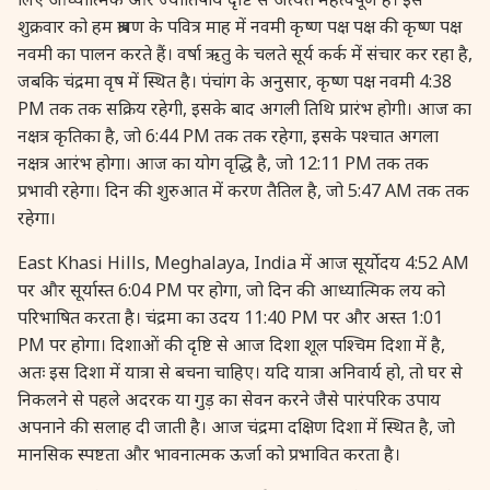
27 August, 2026
Shravana Purnima Vrat
शुक्रवार को हम श्रावण के पवित्र माह में नवमी कृष्ण पक्ष पक्ष की कृष्ण पक्ष
नवमी का पालन करते हैं। वर्षा ऋतु के चलते सूर्य कर्क में संचार कर रहा है,
जबकि चंद्रमा वृष में स्थित है। पंचांग के अनुसार, कृष्ण पक्ष नवमी 4:38
28 August, 2026
Anvadhan
PM तक तक सक्रिय रहेगी, इसके बाद अगली तिथि प्रारंभ होगी। आज का
नक्षत्र कृतिका है, जो 6:44 PM तक तक रहेगा, इसके पश्चात अगला
28 August, 2026
Chandra Grahan *Anshika
नक्षत्र आरंभ होगा। आज का योग वृद्धि है, जो 12:11 PM तक तक
प्रभावी रहेगा। दिन की शुरुआत में करण तैतिल है, जो 5:47 AM तक तक
28 August, 2026
Gayatri Jayanti
रहेगा।
East Khasi Hills, Meghalaya, India में आज सूर्योदय 4:52 AM
28 August, 2026
Narali Purnima
पर और सूर्यास्त 6:04 PM पर होगा, जो दिन की आध्यात्मिक लय को
परिभाषित करता है। चंद्रमा का उदय 11:40 PM पर और अस्त 1:01
28 August, 2026
Rakhi
PM पर होगा। दिशाओं की दृष्टि से आज दिशा शूल पश्चिम दिशा में है,
अतः इस दिशा में यात्रा से बचना चाहिए। यदि यात्रा अनिवार्य हो, तो घर से
28 August, 2026
Raksha Bandhan
निकलने से पहले अदरक या गुड़ का सेवन करने जैसे पारंपरिक उपाय
अपनाने की सलाह दी जाती है। आज चंद्रमा दक्षिण दिशा में स्थित है, जो
मानसिक स्पष्टता और भावनात्मक ऊर्जा को प्रभावित करता है।
28 August, 2026
Sanskrit Diwas