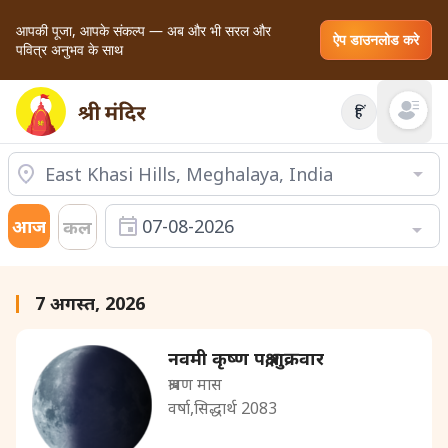
आपकी पूजा, आपके संकल्प — अब और भी सरल और
ऐप डाउनलोड करे
पवित्र अनुभव के साथ
हिं
Open mai
आज
07-08-2026
कल
7 अगस्त, 2026
नवमी कृष्ण पक्ष,शुक्रवार
श्रावण मास
वर्षा,सिद्धार्थ 2083