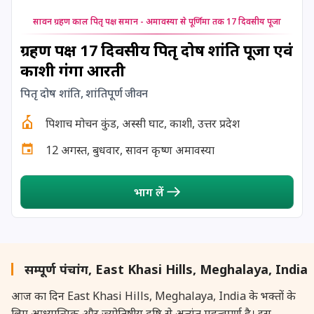
24 August, 2026
Damodara Dwadashi
सावन ग्रहण काल पितृ पक्ष समान - अमावस्या से पूर्णिमा तक 17 दिवसीय पूजा
24 August, 2026
Shravan Somwar Vrat
ग्रहण पक्ष 17 दिवसीय पितृ दोष शांति पूजा एवं
काशी गंगा आरती
24 August, 2026
Shravana Putrada Ekadashi
पितृ दोष शांति, शांतिपूर्ण जीवन
25 August, 2026
Mangala Gauri Vrat
पिशाच मोचन कुंड, अस्सी घाट, काशी, उत्तर प्रदेश
12 अगस्त, बुधवार, सावन कृष्ण अमावस्या
25 August, 2026
Pradosh Vrat
भाग लें
26 August, 2026
Onam
26 August, 2026
Rigveda Upakarma
सम्पूर्ण पंचांग, East Khasi Hills, Meghalaya, India
27 August, 2026
Hayagriva Jayanti
आज का दिन East Khasi Hills, Meghalaya, India के भक्तों के
लिए आध्यात्मिक और ज्योतिषीय दृष्टि से अत्यंत महत्वपूर्ण है। इस