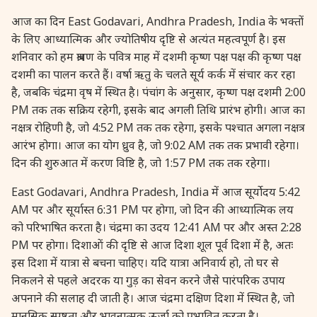
27 August, 2026
Shravana Purnima Vrat
आज का दिन East Godavari, Andhra Pradesh, India के भक्तों
के लिए आध्यात्मिक और ज्योतिषीय दृष्टि से अत्यंत महत्वपूर्ण है। इस
28 August, 2026
Anvadhan
शनिवार को हम श्रावण के पवित्र माह में दशमी कृष्ण पक्ष पक्ष की कृष्ण पक्ष
दशमी का पालन करते हैं। वर्षा ऋतु के चलते सूर्य कर्क में संचार कर रहा
है, जबकि चंद्रमा वृष में स्थित है। पंचांग के अनुसार, कृष्ण पक्ष दशमी 2:00
28 August, 2026
Chandra Grahan *Anshika
PM तक तक सक्रिय रहेगी, इसके बाद अगली तिथि प्रारंभ होगी। आज का
नक्षत्र रोहिणी है, जो 4:52 PM तक तक रहेगा, इसके पश्चात अगला नक्षत्र
28 August, 2026
Gayatri Jayanti
आरंभ होगा। आज का योग ध्रुव है, जो 9:02 AM तक तक प्रभावी रहेगा।
दिन की शुरुआत में करण विष्टि है, जो 1:57 PM तक तक रहेगा।
28 August, 2026
Narali Purnima
East Godavari, Andhra Pradesh, India में आज सूर्योदय 5:42
AM पर और सूर्यास्त 6:31 PM पर होगा, जो दिन की आध्यात्मिक लय
28 August, 2026
Rakhi
को परिभाषित करता है। चंद्रमा का उदय 12:41 AM पर और अस्त 2:28
PM पर होगा। दिशाओं की दृष्टि से आज दिशा शूल पूर्व दिशा में है, अतः
28 August, 2026
Raksha Bandhan
इस दिशा में यात्रा से बचना चाहिए। यदि यात्रा अनिवार्य हो, तो घर से
निकलने से पहले अदरक या गुड़ का सेवन करने जैसे पारंपरिक उपाय
अपनाने की सलाह दी जाती है। आज चंद्रमा दक्षिण दिशा में स्थित है, जो
28 August, 2026
Sanskrit Diwas
मानसिक स्पष्टता और भावनात्मक ऊर्जा को प्रभावित करता है।