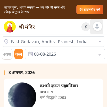
आपकी पूजा, आपके संकल्प — अब और भी सरल और
ऐप डाउनलोड करे
पवित्र अनुभव के साथ
हिं
Open mai
कल
08-08-2026
आज
8 अगस्त, 2026
दशमी कृष्ण पक्ष,शनिवार
श्रावण मास
वर्षा,सिद्धार्थ 2083