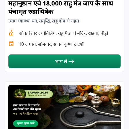
महानुष्ठान एवं 18,000 राहु मंत्र जाप के साथ
पंचामृत रुद्राभिषेक
17 August, 2026
Shravan Somwar Vrat
उत्तम स्वास्थ्य, धन, समृद्धि, राहु दोष से राहत
17 August, 2026
Simha Sankranti
ओंकारेश्वर ज्योतिर्लिंग, राहु पैठाणी मंदिर, खंडवा, पौड़ी
10 अगस्त, सोमवार, सावन कृष्ण द्वादशी
18 August, 2026
Kalki Jayanti
भाग लें
18 August, 2026
Mangala Gauri Vrat
18 August, 2026
Skanda Sashti
19 August, 2026
Tulsidas Jayanti
20 August, 2026
Masik Durgashtami