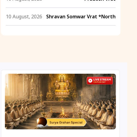
10 August, 2026
Shravan Somwar Vrat *North
11 August, 2026
Mangala Gauri Vrat *North
11 August, 2026
Masik Shivaratri
11 August, 2026
Sawan Shivaratri
12 August, 2026
Aadi Amavasai
12 August, 2026
Anvadhan
12 August, 2026
Darsha Amavasya