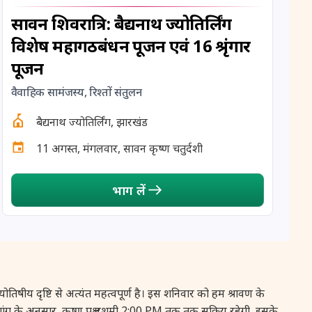
14 August, 2026
अन्दल जयन्ती
सावन शिवरात्रि: बैद्यनाथ ज्योतिर्लिंग
विशेष महागठबंधन पूजन एवं 16 श्रृंगार
15 August, 2026
हरियाली तीज
पूजन
15 August, 2026
स्वतन्त्रता दिवस
वैवाहिक सामंजस्य, रिश्तों संतुलन
बैद्यनाथ ज्योतिर्लिंग, झारखंड
16 August, 2026
विनायक चतुर्थी
11 अगस्त, मंगलवार, सावन कृष्ण चतुर्दशी
17 August, 2026
नाग पञ्चमी
भाग लें
17 August, 2026
श्रावण सोमवार व्रत
17 August, 2026
स्कन्द षष्ठी
17 August, 2026
सिंह संक्रान्ति
ृष्टि से अत्यंत महत्वपूर्ण है। इस शनिवार को हम श्रावण के
 है। पंचांग के अनुसार, कृष्ण पक्ष दशमी 2:00 PM तक तक सक्रिय रहेगी, इसके