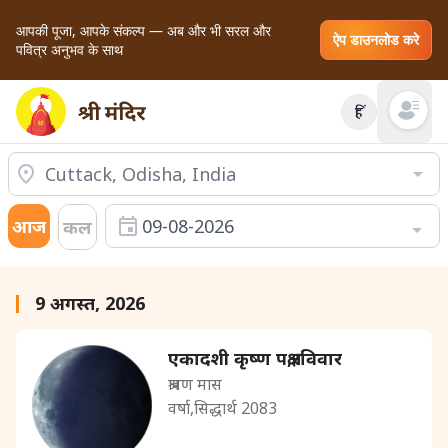
आपकी पूजा, आपके संकल्प — अब और भी सरल और
ऐप डाउनलोड करे
पवित्र अनुभव के साथ
हिं
Open mai
आज
09-08-2026
कल
9 अगस्त, 2026
एकादशी कृष्ण पक्ष,रविवार
श्रावण मास
वर्षा,सिद्धार्थ 2083