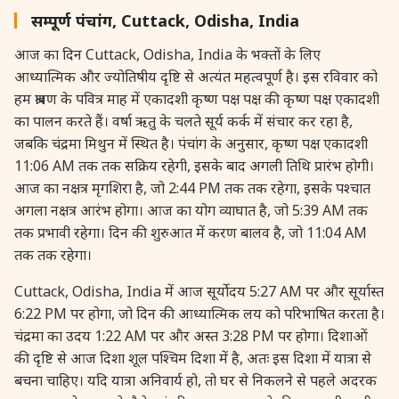
27 August, 2026
Shravana Purnima Vrat
सम्पूर्ण पंचांग, Cuttack, Odisha, India
आज का दिन Cuttack, Odisha, India के भक्तों के लिए
28 August, 2026
Anvadhan
आध्यात्मिक और ज्योतिषीय दृष्टि से अत्यंत महत्वपूर्ण है। इस रविवार को
हम श्रावण के पवित्र माह में एकादशी कृष्ण पक्ष पक्ष की कृष्ण पक्ष एकादशी
28 August, 2026
Chandra Grahan *Anshika
का पालन करते हैं। वर्षा ऋतु के चलते सूर्य कर्क में संचार कर रहा है,
जबकि चंद्रमा मिथुन में स्थित है। पंचांग के अनुसार, कृष्ण पक्ष एकादशी
11:06 AM तक तक सक्रिय रहेगी, इसके बाद अगली तिथि प्रारंभ होगी।
28 August, 2026
Gayatri Jayanti
आज का नक्षत्र मृगशिरा है, जो 2:44 PM तक तक रहेगा, इसके पश्चात
अगला नक्षत्र आरंभ होगा। आज का योग व्याघात है, जो 5:39 AM तक
28 August, 2026
Narali Purnima
तक प्रभावी रहेगा। दिन की शुरुआत में करण बालव है, जो 11:04 AM
तक तक रहेगा।
28 August, 2026
Rakhi
Cuttack, Odisha, India में आज सूर्योदय 5:27 AM पर और सूर्यास्त
6:22 PM पर होगा, जो दिन की आध्यात्मिक लय को परिभाषित करता है।
28 August, 2026
Raksha Bandhan
चंद्रमा का उदय 1:22 AM पर और अस्त 3:28 PM पर होगा। दिशाओं
की दृष्टि से आज दिशा शूल पश्चिम दिशा में है, अतः इस दिशा में यात्रा से
28 August, 2026
Sanskrit Diwas
बचना चाहिए। यदि यात्रा अनिवार्य हो, तो घर से निकलने से पहले अदरक