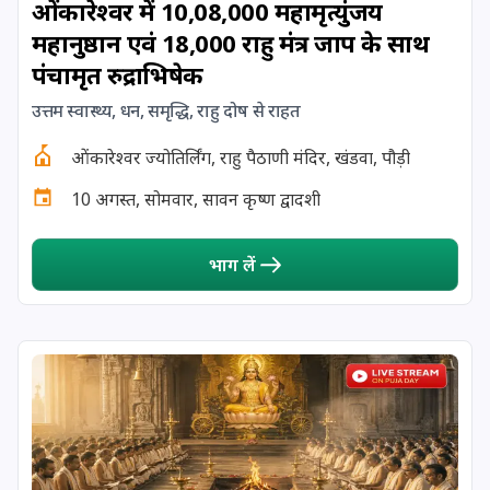
ओंकारेश्वर में 10,08,000 महामृत्युंजय
महानुष्ठान एवं 18,000 राहु मंत्र जाप के साथ
17 August, 2026
Shravan Somwar Vrat
पंचामृत रुद्राभिषेक
17 August, 2026
Simha Sankranti
उत्तम स्वास्थ्य, धन, समृद्धि, राहु दोष से राहत
ओंकारेश्वर ज्योतिर्लिंग, राहु पैठाणी मंदिर, खंडवा, पौड़ी
18 August, 2026
Kalki Jayanti
10 अगस्त, सोमवार, सावन कृष्ण द्वादशी
18 August, 2026
Mangala Gauri Vrat
भाग लें
18 August, 2026
Skanda Sashti
19 August, 2026
Tulsidas Jayanti
20 August, 2026
Masik Durgashtami