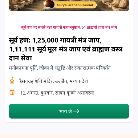
24 August, 2026
Damodara Dwadashi
24 August, 2026
Shravan Somwar Vrat
सूर्य ग्रहण पर सबसे बड़ा गायत्री महाअनुष्ठान, 51 ब्राह्मणों द्वारा मंत्र जाप
24 August, 2026
Shravana Putrada Ekadashi
सूर्य ग्रहण: 1,25,000 गायत्री मंत्र जाप,
1,11,111 सूर्य मूल मंत्र जाप एवं ब्राह्मण वस्त्र
25 August, 2026
Mangala Gauri Vrat
दान सेवा
मनोकामना पूर्ति, जीवन में संतुष्टि और सकारात्मक परिवर्तन
25 August, 2026
Pradosh Vrat
श्री नवग्रह शनि मंदिर, उज्जैन, मध्य प्रदेश
26 August, 2026
Onam
12 अगस्त, बुधवार, सावन कृष्ण अमावस्या
26 August, 2026
Rigveda Upakarma
भाग लें
27 August, 2026
Hayagriva Jayanti