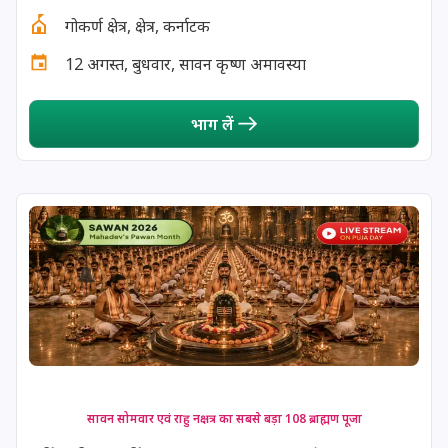
गोकर्ण क्षेत्र, क्षेत्र, कर्नाटक
13 August, 2026
Surya Grahan
12 अगस्त, बुधवार, सावन कृष्ण अमावस्या
14 August, 2026
Chandra Darshan
भाग लें
15 August, 2026
Andal Jayanthi
15 August, 2026
Hariyali Teej
15 August, 2026
Independence Day
16 August, 2026
Vinayaka Chaturthi
17 August, 2026
Malayalam New Year
सावन सोमवार एवं राहु नक्षत्र का सबसे बड़ा 108 ब्राह्मण पूजा
17 August, 2026
Nag Pancham *Gujarati