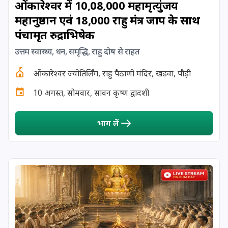
ओंकारेश्वर में 10,08,000 महामृत्युंजय
महानुष्ठान एवं 18,000 राहु मंत्र जाप के साथ
17 August, 2026
Shravan Somwar Vrat
पंचामृत रुद्राभिषेक
17 August, 2026
Simha Sankranti
उत्तम स्वास्थ्य, धन, समृद्धि, राहु दोष से राहत
ओंकारेश्वर ज्योतिर्लिंग, राहु पैठाणी मंदिर, खंडवा, पौड़ी
18 August, 2026
Kalki Jayanti
10 अगस्त, सोमवार, सावन कृष्ण द्वादशी
18 August, 2026
Mangala Gauri Vrat
भाग लें
18 August, 2026
Skanda Sashti
19 August, 2026
Tulsidas Jayanti
20 August, 2026
Masik Durgashtami