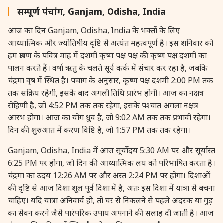
27 August, 2026
Shravana Purnima Vrat
सम्पूर्ण पंचांग, Ganjam, Odisha, India
आज का दिन Ganjam, Odisha, India के भक्तों के लिए
28 August, 2026
Anvadhan
आध्यात्मिक और ज्योतिषीय दृष्टि से अत्यंत महत्वपूर्ण है। इस शनिवार को
हम श्रावण के पवित्र माह में दशमी कृष्ण पक्ष पक्ष की कृष्ण पक्ष दशमी का
28 August, 2026
Chandra Grahan *Anshika
पालन करते हैं। वर्षा ऋतु के चलते सूर्य कर्क में संचार कर रहा है, जबकि
चंद्रमा वृष में स्थित है। पंचांग के अनुसार, कृष्ण पक्ष दशमी 2:00 PM तक
तक सक्रिय रहेगी, इसके बाद अगली तिथि प्रारंभ होगी। आज का नक्षत्र
28 August, 2026
Gayatri Jayanti
रोहिणी है, जो 4:52 PM तक तक रहेगा, इसके पश्चात अगला नक्षत्र
आरंभ होगा। आज का योग ध्रुव है, जो 9:02 AM तक तक प्रभावी रहेगा।
28 August, 2026
Narali Purnima
दिन की शुरुआत में करण विष्टि है, जो 1:57 PM तक तक रहेगा।
Ganjam, Odisha, India में आज सूर्योदय 5:30 AM पर और सूर्यास्त
28 August, 2026
Rakhi
6:25 PM पर होगा, जो दिन की आध्यात्मिक लय को परिभाषित करता है।
चंद्रमा का उदय 12:26 AM पर और अस्त 2:24 PM पर होगा। दिशाओं
28 August, 2026
Raksha Bandhan
की दृष्टि से आज दिशा शूल पूर्व दिशा में है, अतः इस दिशा में यात्रा से बचना
चाहिए। यदि यात्रा अनिवार्य हो, तो घर से निकलने से पहले अदरक या गुड़
28 August, 2026
Sanskrit Diwas
का सेवन करने जैसे पारंपरिक उपाय अपनाने की सलाह दी जाती है। आज