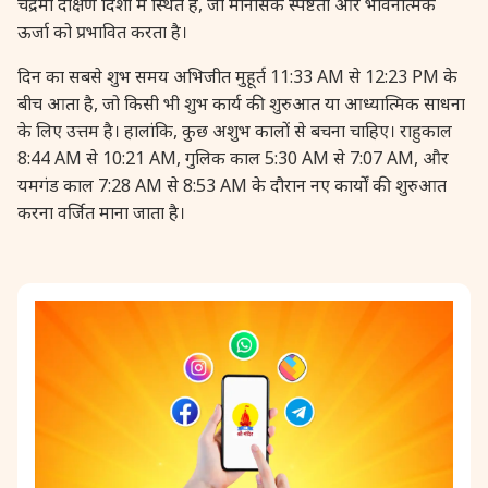
चंद्रमा दक्षिण दिशा में स्थित है, जो मानसिक स्पष्टता और भावनात्मक
ऊर्जा को प्रभावित करता है।
28 August, 2026
Shravana Purnima
दिन का सबसे शुभ समय अभिजीत मुहूर्त 11:33 AM से 12:23 PM के
28 August, 2026
Varalakshmi Vrat
बीच आता है, जो किसी भी शुभ कार्य की शुरुआत या आध्यात्मिक साधना
के लिए उत्तम है। हालांकि, कुछ अशुभ कालों से बचना चाहिए। राहुकाल
8:44 AM से 10:21 AM, गुलिक काल 5:30 AM से 7:07 AM, और
28 August, 2026
Yajurveda Upakarma
यमगंड काल 7:28 AM से 8:53 AM के दौरान नए कार्यों की शुरुआत
करना वर्जित माना जाता है।
29 August, 2026
Bhadrapada Begins *North
29 August, 2026
Gayatri Japam
29 August, 2026
Ishti
31 August, 2026
Bahula Chaturthi
31 August, 2026
Heramba Sankashti Chaturthi