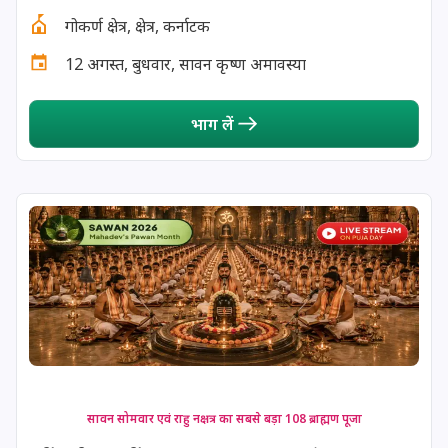
गोकर्ण क्षेत्र, क्षेत्र, कर्नाटक
13 August, 2026
Surya Grahan
12 अगस्त, बुधवार, सावन कृष्ण अमावस्या
14 August, 2026
Chandra Darshan
भाग लें
15 August, 2026
Andal Jayanthi
15 August, 2026
Hariyali Teej
15 August, 2026
Independence Day
16 August, 2026
Vinayaka Chaturthi
17 August, 2026
Malayalam New Year
सावन सोमवार एवं राहु नक्षत्र का सबसे बड़ा 108 ब्राह्मण पूजा
17 August, 2026
Nag Pancham *Gujarati