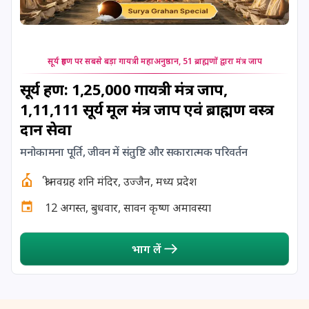
24 August, 2026
Damodara Dwadashi
24 August, 2026
Shravan Somwar Vrat
सूर्य ग्रहण पर सबसे बड़ा गायत्री महाअनुष्ठान, 51 ब्राह्मणों द्वारा मंत्र जाप
24 August, 2026
Shravana Putrada Ekadashi
सूर्य ग्रहण: 1,25,000 गायत्री मंत्र जाप,
1,11,111 सूर्य मूल मंत्र जाप एवं ब्राह्मण वस्त्र
25 August, 2026
Mangala Gauri Vrat
दान सेवा
मनोकामना पूर्ति, जीवन में संतुष्टि और सकारात्मक परिवर्तन
25 August, 2026
Pradosh Vrat
श्री नवग्रह शनि मंदिर, उज्जैन, मध्य प्रदेश
26 August, 2026
Onam
12 अगस्त, बुधवार, सावन कृष्ण अमावस्या
26 August, 2026
Rigveda Upakarma
भाग लें
27 August, 2026
Hayagriva Jayanti