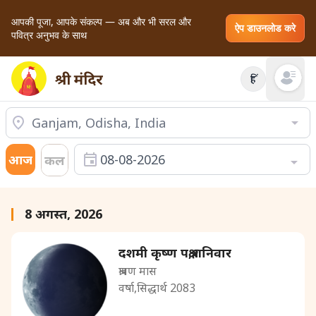
आपकी पूजा, आपके संकल्प — अब और भी सरल और
ऐप डाउनलोड करे
पवित्र अनुभव के साथ
हिं
Open mai
आज
08-08-2026
कल
8 अगस्त, 2026
दशमी कृष्ण पक्ष,शनिवार
श्रावण मास
वर्षा,सिद्धार्थ 2083