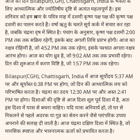
आज का दिन Bilaspur(CGH), Chattisgarh, India के भक्तों के
28 August, 2026
राखी
लिए आध्यात्मिक और ज्योतिषीय दृष्टि से अत्यंत महत्वपूर्ण है। इस
शनिवार को हम श्रावण के पवित्र माह में दशमी कृष्ण पक्ष पक्ष की कृष्ण पक्ष
28 August, 2026
रक्षा बन्धन
दशमी का पालन करते हैं। वर्षा ऋतु के चलते सूर्य कर्क में संचार कर रहा
है, जबकि चंद्रमा वृष में स्थित है। पंचांग के अनुसार, कृष्ण पक्ष दशमी 2:00
PM तक तक सक्रिय रहेगी, इसके बाद अगली तिथि प्रारंभ होगी। आज का
28 August, 2026
गायत्री जयन्ती
नक्षत्र रोहिणी है, जो 4:52 PM तक तक रहेगा, इसके पश्चात अगला नक्षत्र
आरंभ होगा। आज का योग ध्रुव है, जो 9:02 AM तक तक प्रभावी रहेगा।
28 August, 2026
नारली पूर्णिमा
दिन की शुरुआत में करण विष्टि है, जो 1:57 PM तक तक रहेगा।
Bilaspur(CGH), Chattisgarh, India में आज सूर्योदय 5:37 AM
28 August, 2026
चन्द्र ग्रहण
पर और सूर्यास्त 6:38 PM पर होगा, जो दिन की आध्यात्मिक लय को
परिभाषित करता है। चंद्रमा का उदय 12:30 AM पर और अस्त 2:41
28 August, 2026
गायत्री जापम
PM पर होगा। दिशाओं की दृष्टि से आज दिशा शूल पूर्व दिशा में है, अतः
इस दिशा में यात्रा से बचना चाहिए। यदि यात्रा अनिवार्य हो, तो घर से
28 August, 2026
संस्कृत दिवस
निकलने से पहले अदरक या गुड़ का सेवन करने जैसे पारंपरिक उपाय
अपनाने की सलाह दी जाती है। आज चंद्रमा दक्षिण दिशा में स्थित है, जो
मानसिक स्पष्टता और भावनात्मक ऊर्जा को प्रभावित करता है।
29 August, 2026
भाद्रपद प्रारम्भ *उत्तर