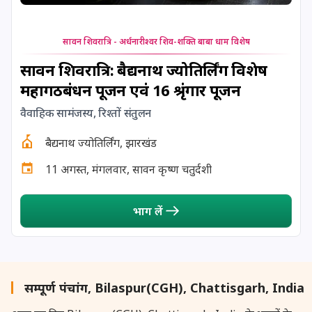
25 August, 2026
प्रदोष व्रत
26 August, 2026
ऋग्वेद उपाकर्म
सावन शिवरात्रि - अर्धनारीश्वर शिव-शक्ति बाबा धाम विशेष
सावन शिवरात्रि: बैद्यनाथ ज्योतिर्लिंग विशेष
26 August, 2026
ओणम
महागठबंधन पूजन एवं 16 श्रृंगार पूजन
वैवाहिक सामंजस्य, रिश्तों संतुलन
27 August, 2026
पूर्णिमा उपवास
बैद्यनाथ ज्योतिर्लिंग, झारखंड
27 August, 2026
यजुर्वेद उपाकर्म
11 अगस्त, मंगलवार, सावन कृष्ण चतुर्दशी
27 August, 2026
हयग्रीव जयन्ती
भाग लें
28 August, 2026
श्रावण पूर्णिमा
28 August, 2026
वरलक्ष्मी व्रत
सम्पूर्ण पंचांग, Bilaspur(CGH), Chattisgarh, India