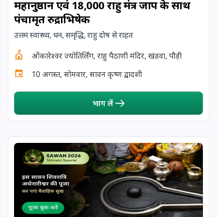
महानुष्ठान एवं 18,000 राहु मंत्र जाप के साथ
पंचामृत रुद्राभिषेक
19 August, 2026
तुलसीदास जयन्ती
उत्तम स्वास्थ्य, धन, समृद्धि, राहु दोष से राहत
20 August, 2026
मासिक दुर्गाष्टमी
ओंकारेश्वर ज्योतिर्लिंग, राहु पैठाणी मंदिर, खंडवा, पौड़ी
10 अगस्त, सोमवार, सावन कृष्ण द्वादशी
23 August, 2026
श्रावण पुत्रदा एकादशी
भाग लें
24 August, 2026
वैष्णव श्रावण पुत्रदा एकादशी
24 August, 2026
दामोदर द्वादशी
24 August, 2026
श्रावण सोमवार व्रत
25 August, 2026
मंगला गौरी व्रत