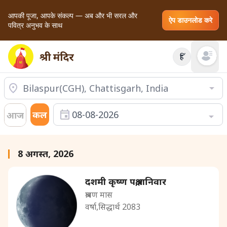
आपकी पूजा, आपके संकल्प — अब और भी सरल और
ऐप डाउनलोड करे
पवित्र अनुभव के साथ
हिं
Open mai
कल
08-08-2026
आज
8 अगस्त, 2026
दशमी कृष्ण पक्ष,शनिवार
श्रावण मास
वर्षा,सिद्धार्थ 2083