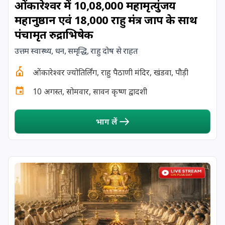
ओंकारेश्वर में 10,08,000 महामृत्युंजय
महानुष्ठान एवं 18,000 राहु मंत्र जाप के साथ
17 August, 2026
Shravan Somwar Vrat
पंचामृत रुद्राभिषेक
17 August, 2026
Simha Sankranti
उत्तम स्वास्थ्य, धन, समृद्धि, राहु दोष से राहत
ओंकारेश्वर ज्योतिर्लिंग, राहु पैठाणी मंदिर, खंडवा, पौड़ी
18 August, 2026
Kalki Jayanti
10 अगस्त, सोमवार, सावन कृष्ण द्वादशी
18 August, 2026
Mangala Gauri Vrat
भाग लें
18 August, 2026
Skanda Sashti
19 August, 2026
Tulsidas Jayanti
20 August, 2026
Masik Durgashtami