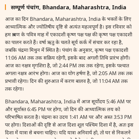
27 August, 2026
Shravana Purnima Vrat
सम्पूर्ण पंचांग, Bhandara, Maharashtra, India
आज का दिन Bhandara, Maharashtra, India के भक्तों के लिए
28 August, 2026
Anvadhan
आध्यात्मिक और ज्योतिषीय दृष्टि से अत्यंत महत्वपूर्ण है। इस रविवार को
हम श्रावण के पवित्र माह में एकादशी कृष्ण पक्ष पक्ष की कृष्ण पक्ष एकादशी
28 August, 2026
Chandra Grahan *Anshika
का पालन करते हैं। वर्षा ऋतु के चलते सूर्य कर्क में संचार कर रहा है,
जबकि चंद्रमा मिथुन में स्थित है। पंचांग के अनुसार, कृष्ण पक्ष एकादशी
11:06 AM तक तक सक्रिय रहेगी, इसके बाद अगली तिथि प्रारंभ होगी।
28 August, 2026
Gayatri Jayanti
आज का नक्षत्र मृगशिरा है, जो 2:44 PM तक तक रहेगा, इसके पश्चात
अगला नक्षत्र आरंभ होगा। आज का योग हर्षण है, जो 2:05 AM तक तक
28 August, 2026
Narali Purnima
प्रभावी रहेगा। दिन की शुरुआत में करण बालव है, जो 11:04 AM तक
तक रहेगा।
28 August, 2026
Rakhi
Bhandara, Maharashtra, India में आज सूर्योदय 5:46 AM पर
और सूर्यास्त 6:45 PM पर होगा, जो दिन की आध्यात्मिक लय को
28 August, 2026
Raksha Bandhan
परिभाषित करता है। चंद्रमा का उदय 1:41 AM पर और अस्त 3:53 PM
पर होगा। दिशाओं की दृष्टि से आज दिशा शूल पश्चिम दिशा में है, अतः इस
28 August, 2026
Sanskrit Diwas
दिशा में यात्रा से बचना चाहिए। यदि यात्रा अनिवार्य हो, तो घर से निकलने