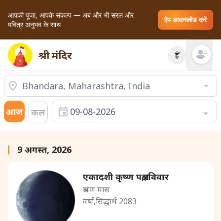
आपकी पूजा, आपके संकल्प — अब और भी सरल और
ऐप डाउनलोड करे
पवित्र अनुभव के साथ
हिं
Open mai
आज
09-08-2026
कल
9 अगस्त, 2026
एकादशी कृष्ण पक्ष,रविवार
श्रावण मास
वर्षा,सिद्धार्थ 2083