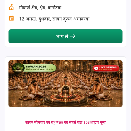
गोकर्ण क्षेत्र, क्षेत्र, कर्नाटक
13 August, 2026
Surya Grahan
12 अगस्त, बुधवार, सावन कृष्ण अमावस्या
14 August, 2026
Chandra Darshan
भाग लें
15 August, 2026
Andal Jayanthi
15 August, 2026
Hariyali Teej
15 August, 2026
Independence Day
16 August, 2026
Vinayaka Chaturthi
17 August, 2026
Malayalam New Year
सावन सोमवार एवं राहु नक्षत्र का सबसे बड़ा 108 ब्राह्मण पूजा
17 August, 2026
Nag Pancham *Gujarati