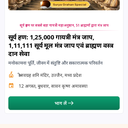
24 August, 2026
Damodara Dwadashi
24 August, 2026
Shravan Somwar Vrat
सूर्य ग्रहण पर सबसे बड़ा गायत्री महाअनुष्ठान, 51 ब्राह्मणों द्वारा मंत्र जाप
24 August, 2026
Shravana Putrada Ekadashi
सूर्य ग्रहण: 1,25,000 गायत्री मंत्र जाप,
1,11,111 सूर्य मूल मंत्र जाप एवं ब्राह्मण वस्त्र
25 August, 2026
Mangala Gauri Vrat
दान सेवा
मनोकामना पूर्ति, जीवन में संतुष्टि और सकारात्मक परिवर्तन
25 August, 2026
Pradosh Vrat
श्री नवग्रह शनि मंदिर, उज्जैन, मध्य प्रदेश
26 August, 2026
Onam
12 अगस्त, बुधवार, सावन कृष्ण अमावस्या
26 August, 2026
Rigveda Upakarma
भाग लें
27 August, 2026
Hayagriva Jayanti