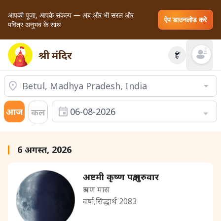
आपकी पूजा, आपके संकल्प — अब और भी सरल और
ऐप डाउनलोड करे
पवित्र अनुभव के साथ
हिं
Open mai
आज
06-08-2026
कल
6 अगस्त, 2026
अष्टमी कृष्ण पक्ष,गुरुवार
श्रावण मास
वर्षा,सिद्धार्थ 2083