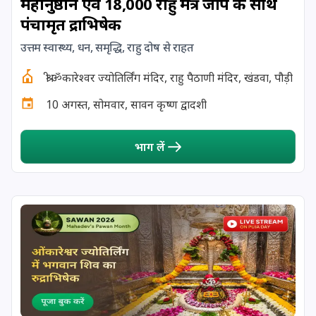
महानुष्ठान एवं 18,000 राहु मंत्र जाप के साथ
पंचामृत रुद्राभिषेक
17 August, 2026
Shravan Somwar Vrat
उत्तम स्वास्थ्य, धन, समृद्धि, राहु दोष से राहत
17 August, 2026
Simha Sankranti
श्री ॐकारेश्वर ज्योतिर्लिंग मंदिर, राहु पैठाणी मंदिर, खंडवा, पौड़ी
10 अगस्त, सोमवार, सावन कृष्ण द्वादशी
18 August, 2026
Kalki Jayanti
भाग लें
18 August, 2026
Mangala Gauri Vrat
18 August, 2026
Skanda Sashti
19 August, 2026
Tulsidas Jayanti
20 August, 2026
Masik Durgashtami