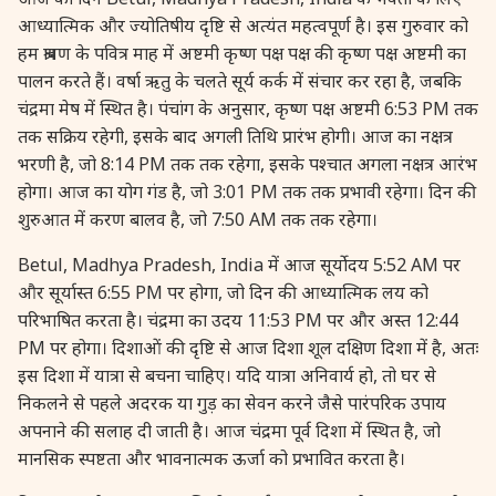
27 August, 2026
Shravana Purnima Vrat
आध्यात्मिक और ज्योतिषीय दृष्टि से अत्यंत महत्वपूर्ण है। इस गुरुवार को
हम श्रावण के पवित्र माह में अष्टमी कृष्ण पक्ष पक्ष की कृष्ण पक्ष अष्टमी का
पालन करते हैं। वर्षा ऋतु के चलते सूर्य कर्क में संचार कर रहा है, जबकि
28 August, 2026
Anvadhan
चंद्रमा मेष में स्थित है। पंचांग के अनुसार, कृष्ण पक्ष अष्टमी 6:53 PM तक
तक सक्रिय रहेगी, इसके बाद अगली तिथि प्रारंभ होगी। आज का नक्षत्र
28 August, 2026
Chandra Grahan *Anshika
भरणी है, जो 8:14 PM तक तक रहेगा, इसके पश्चात अगला नक्षत्र आरंभ
होगा। आज का योग गंड है, जो 3:01 PM तक तक प्रभावी रहेगा। दिन की
28 August, 2026
Gayatri Jayanti
शुरुआत में करण बालव है, जो 7:50 AM तक तक रहेगा।
Betul, Madhya Pradesh, India में आज सूर्योदय 5:52 AM पर
28 August, 2026
Narali Purnima
और सूर्यास्त 6:55 PM पर होगा, जो दिन की आध्यात्मिक लय को
परिभाषित करता है। चंद्रमा का उदय 11:53 PM पर और अस्त 12:44
28 August, 2026
Rakhi
PM पर होगा। दिशाओं की दृष्टि से आज दिशा शूल दक्षिण दिशा में है, अतः
इस दिशा में यात्रा से बचना चाहिए। यदि यात्रा अनिवार्य हो, तो घर से
निकलने से पहले अदरक या गुड़ का सेवन करने जैसे पारंपरिक उपाय
28 August, 2026
Raksha Bandhan
अपनाने की सलाह दी जाती है। आज चंद्रमा पूर्व दिशा में स्थित है, जो
मानसिक स्पष्टता और भावनात्मक ऊर्जा को प्रभावित करता है।
28 August, 2026
Sanskrit Diwas