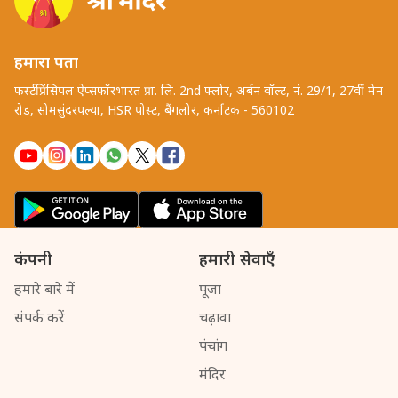
हमारा पता
फर्स्टप्रिंसिपल ऐप्सफॉरभारत प्रा. लि. 2nd फ्लोर, अर्बन वॉल्ट, नं. 29/1, 27वीं मेन
रोड, सोमसुंदरपल्या, HSR पोस्ट, बैंगलोर, कर्नाटक - 560102
कंपनी
हमारी सेवाएँ
हमारे बारे में
पूजा
संपर्क करें
चढ़ावा
पंचांग
मंदिर