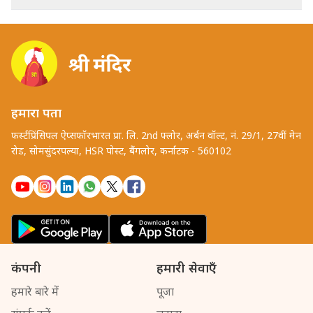
हमारा पता
फर्स्टप्रिंसिपल ऐप्सफॉरभारत प्रा. लि. 2nd फ्लोर, अर्बन वॉल्ट, नं. 29/1, 27वीं मेन
रोड, सोमसुंदरपल्या, HSR पोस्ट, बैंगलोर, कर्नाटक - 560102
कंपनी
हमारी सेवाएँ
हमारे बारे में
पूजा