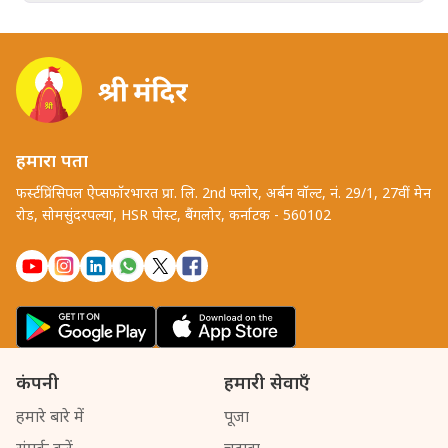
हमारा पता
फर्स्टप्रिंसिपल ऐप्सफॉरभारत प्रा. लि. 2nd फ्लोर, अर्बन वॉल्ट, नं. 29/1, 27वीं मेन
रोड, सोमसुंदरपल्या, HSR पोस्ट, बैंगलोर, कर्नाटक - 560102
कंपनी
हमारी सेवाएँ
हमारे बारे में
पूजा
संपर्क करें
चढ़ावा