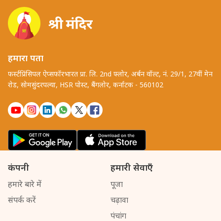
हमारा पता
फर्स्टप्रिंसिपल ऐप्सफॉरभारत प्रा. लि. 2nd फ्लोर, अर्बन वॉल्ट, नं. 29/1, 27वीं मेन
रोड, सोमसुंदरपल्या, HSR पोस्ट, बैंगलोर, कर्नाटक - 560102
कंपनी
हमारी सेवाएँ
हमारे बारे में
पूजा
संपर्क करें
चढ़ावा
पंचांग