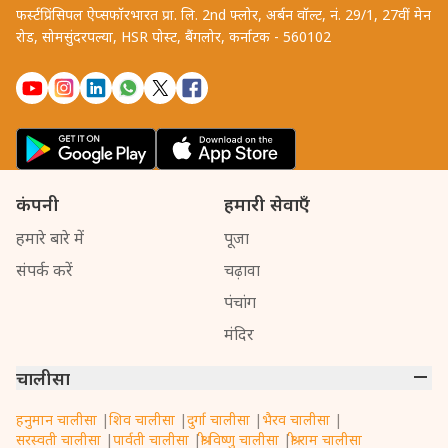
फर्स्टप्रिंसिपल ऐप्सफॉरभारत प्रा. लि. 2nd फ्लोर, अर्बन वॉल्ट, नं. 29/1, 27वीं मेन
रोड, सोमसुंदरपल्या, HSR पोस्ट, बैंगलोर, कर्नाटक - 560102
कंपनी
हमारी सेवाएँ
हमारे बारे में
पूजा
संपर्क करें
चढ़ावा
पंचांग
मंदिर
चालीसा
हनुमान चालीसा
|
शिव चालीसा
|
दुर्गा चालीसा
|
भैरव चालीसा
|
सरस्वती चालीसा
|
पार्वती चालीसा
|
श्री विष्णु चालीसा
|
श्री राम चालीसा