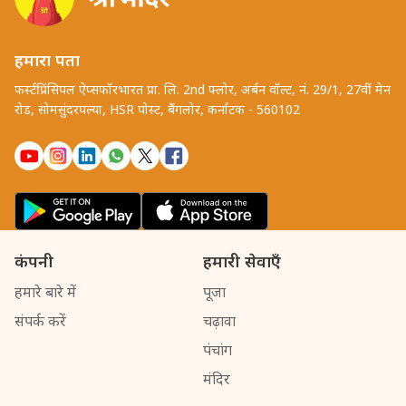
हमारा पता
फर्स्टप्रिंसिपल ऐप्सफॉरभारत प्रा. लि. 2nd फ्लोर, अर्बन वॉल्ट, नं. 29/1, 27वीं मेन
रोड, सोमसुंदरपल्या, HSR पोस्ट, बैंगलोर, कर्नाटक - 560102
कंपनी
हमारी सेवाएँ
हमारे बारे में
पूजा
संपर्क करें
चढ़ावा
पंचांग
मंदिर