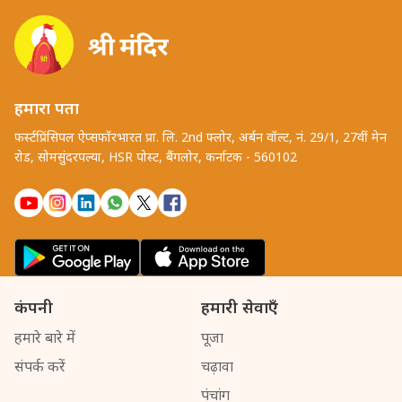
हमारा पता
फर्स्टप्रिंसिपल ऐप्सफॉरभारत प्रा. लि. 2nd फ्लोर, अर्बन वॉल्ट, नं. 29/1, 27वीं मेन
रोड, सोमसुंदरपल्या, HSR पोस्ट, बैंगलोर, कर्नाटक - 560102
कंपनी
हमारी सेवाएँ
हमारे बारे में
पूजा
संपर्क करें
चढ़ावा
पंचांग