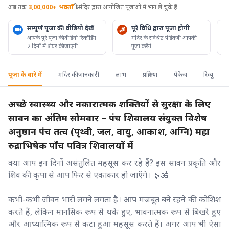
अब तक
3,00,000+
भक्तों
श्री मंदिर द्वारा आयोजित पूजाओ में भाग ले चुके हैं
सम्पूर्ण पूजा की वीडियो देखें
पूरे विधि द्वारा पूजा होगी
आपके पूरे पूजा की वीडियो रिकॉर्डिंग
मंदिर के सर्वश्रेष्ठ पंडितजी आपकी
2 दिनों में शेयर की जाएगी
पूजा करेंगे
पूजा के बारे में
मंदिर की जानकारी
लाभ
प्रक्रिया
पैकेज
रिव्यू
अच्छे स्वास्थ्य और नकारात्मक शक्तियों से सुरक्षा के लिए
सावन का अंतिम सोमवार – पंच शिवालय संयुक्त विशेष
अनुष्ठान पंच तत्व (पृथ्वी, जल, वायु, आकाश, अग्नि) महा
रुद्राभिषेक पाँच पवित्र शिवालयों में
क्या आप इन दिनों असंतुलित महसूस कर रहे हैं? इस सावन प्रकृति और
शिव की कृपा से आप फिर से एकाकार हो जाएँगे। 🌿🕉️
कभी-कभी जीवन भारी लगने लगता है। आप मजबूत बने रहने की कोशिश
करते हैं, लेकिन मानसिक रूप से थके हुए, भावनात्मक रूप से बिखरे हुए
और आध्यात्मिक रूप से कटा हुआ महसूस करते हैं। अगर आप भी ऐसा