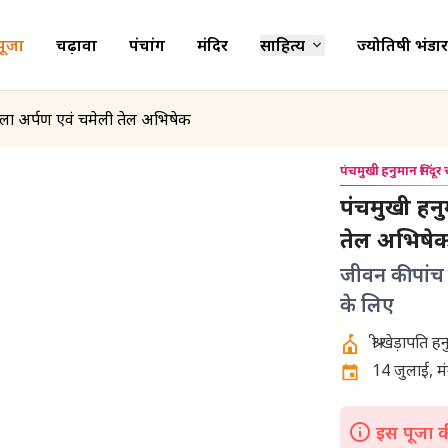
पूजा
चढ़ावा
पंचांग
मंदिर
साहित्य
ज्योतिषी भंडार
ोला अर्पण एवं चमेली तेल अभिषेक
पंचमुखी हनुमान सिंदूर
पंचमुखी हनु
तेल अभिषे
जीवन की पांच
के लिए
14 जुलाई, म
इस पूजा की