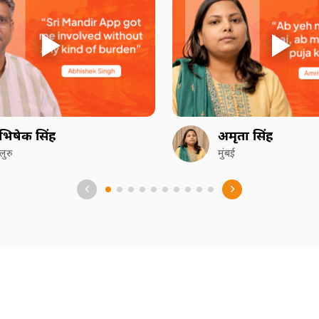
भिषेक सिंह
अमृता सिंह
गलुरु
मुंबई