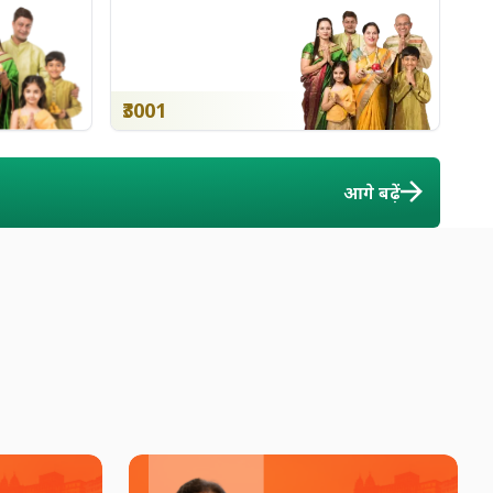
₹3001
आगे बढ़ें