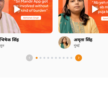
भिषेक सिंह
अमृता सिंह
गलुरु
मुंबई