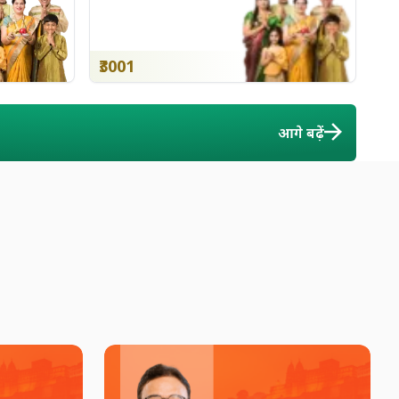
₹3001
आगे बढ़ें