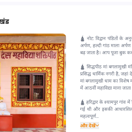
ाखंड
🛕 नोट: विद्वान पंडितों के अन
अर्पण, हल्दी गांठ माला अर्
बढ़ जाता है। आप पूजा बुक करते
🛕 सिद्धपीठ मां बगलामुखी मंदिर
प्रसिद्ध धार्मिक नगरी है, जहां द
मां बगलामुखी धाम का विशेष मह
में आठवीं महाविद्या माना जाता 
🛕 हरिद्वार के श्यामपुर गांव म
गई थी और इसकी आधारशिला वर
महत्वपूर्ण...
और देखें