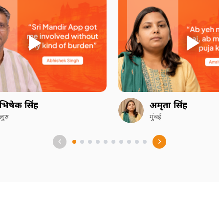
भिषेक सिंह
अमृता सिंह
गलुरु
मुंबई