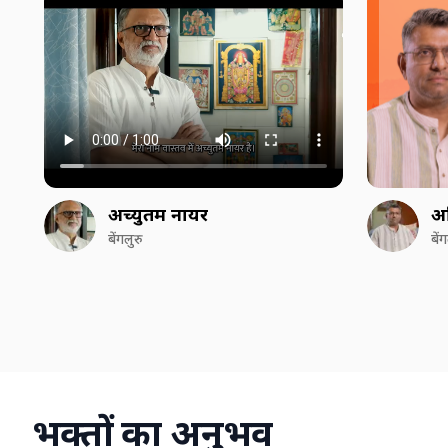
अच्युतम नायर
अ
बेंगलुरु
बें
भक्तों का अनुभव