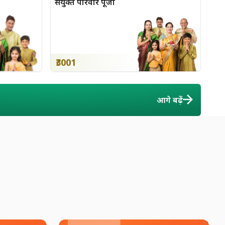
संयुक्त परिवार पूजा
₹3001
आगे बढ़ें