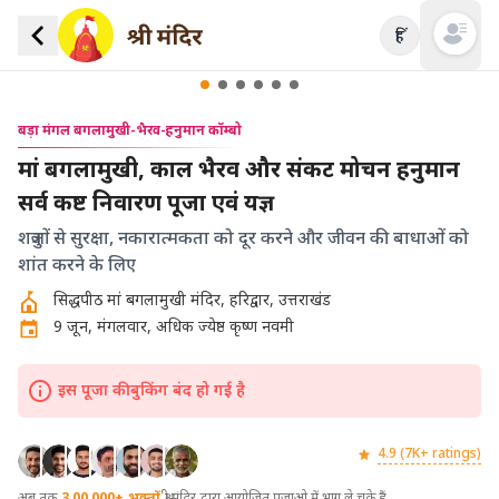
हिं
Open mai
बड़ा मंगल बगलामुखी-भैरव-हनुमान कॉम्बो
मां बगलामुखी, काल भैरव और संकट मोचन हनुमान
सर्व कष्ट निवारण पूजा एवं यज्ञ
शत्रुओं से सुरक्षा, नकारात्मकता को दूर करने और जीवन की बाधाओं को
शांत करने के लिए
सिद्धपीठ मां बगलामुखी मंदिर, हरिद्वार, उत्तराखंड
9 जून, मंगलवार, अधिक ज्येष्ठ कृष्ण नवमी
इस पूजा की बुकिंग बंद हो गई है
4.9 (7K+ ratings)
अब तक
3,00,000+
भक्तों
श्री मंदिर द्वारा आयोजित पूजाओ में भाग ले चुके हैं