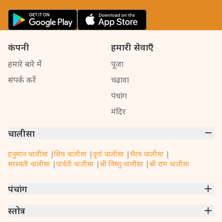
कंपनी
हमारी सेवाएँ
हमारे बारे में
पूजा
संपर्क करें
चढ़ावा
पंचांग
मंदिर
चालीसा
हनुमान चालीसा
|
शिव चालीसा
|
दुर्गा चालीसा
|
भैरव चालीसा
|
सरस्वती चालीसा
|
पार्वती चालीसा
|
श्री विष्णु चालीसा
|
श्री राम चालीसा
पंचांग
मुंबई
स्तोत्र
|
नई दिल्ली
|
कोलकाता
|
चेन्नई
|
बेंगलुरु
|
हैदराबाद
|
अहमदाबाद
|
हावड़ा
|
पुणे
|
सूरत