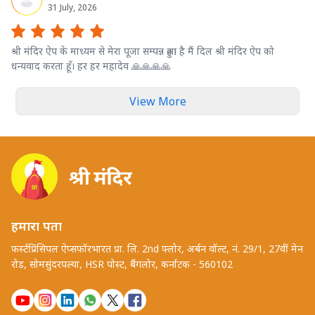
31 July, 2026
श्री मंदिर ऐप के माध्यम से मेरा पूजा सम्पन्न हुआ है मैं दिल श्री मंदिर ऐप को
धन्यवाद करता हूँ। हर हर महादेव 🙏🙏🙏🙏
View More
हमारा पता
फर्स्टप्रिंसिपल ऐप्सफॉरभारत प्रा. लि. 2nd फ्लोर, अर्बन वॉल्ट, नं. 29/1, 27वीं मेन
रोड, सोमसुंदरपल्या, HSR पोस्ट, बैंगलोर, कर्नाटक - 560102