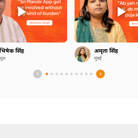
भिषेक सिंह
अमृता सिंह
गलुरु
मुंबई