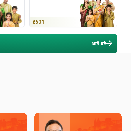
₹3501
आगे बढ़ें