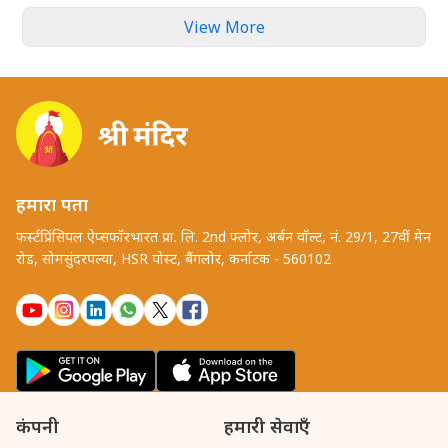
View More
हमारा पता
फर्स्टप्रिंसिपल ऐप्सफॉरभारत प्रा. लि. 2nd फ्लोर, अर्बन वॉल्ट, नं. 29/1, 27वीं मेन
रोड, सोमसुंदरपल्या, HSR पोस्ट, बैंगलोर, कर्नाटक - 560102
कंपनी
हमारी सेवाएँ